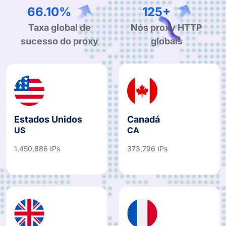
99.90%
190+
Taxa global de
Nós proxy HTTP
sucesso do proxy
globais
Estados Unidos
Canadá
US
CA
1,450,886 IPs
373,796 IPs