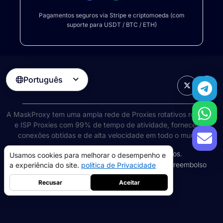
Pagamentos seguros via Stripe e criptomoeda (com
suporte para USDT / BTC / ETH)
Português

A MaskProxy tem uma ampla rede de
Proxies rotativos rotativos
e ISP Proxies com 99% de tempo de atividade, fornecendo
conexões obtidas e de alta velocidade em todo o mundo.
©
2026
AIWAY LIMITED. Todos os direitos reservados.
Usamos cookies para melhorar o desempenho e
Termos de Serviço
política de Privacidade
Política de reembolso
a experiência do site.
política de Privacidade
Política de cookies
Recusar
Aceitar