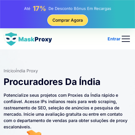
25%
Até
Desconto Em Compras Estáticas De IP
81%
Comprar Agora
Até
Desconto Em Compras Rotativas De IP
Entrar
Início
Índia Proxy
Procuradores Da Índia
Potencialize seus projetos com Proxies da Índia rápido e
confiável. Acesse IPs indianos reais para web scraping,
rastreamento de SEO, seleção de anúncios e pesquisa de
mercado. Inicie uma avaliação gratuita ou entre em contato
com o departamento de vendas para obter soluções de proxy
escalonáveis.