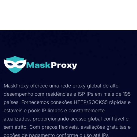
MaskProxy oferece uma rede proxy global de alto
desempenho com residências e ISP IPs em mais de 195
países. Fornecemos conexões HTTP/SOCKS5 rápidas e
estáveis ​​e pools IP limpos e constantemente
atualizados, proporcionando acesso global confiável e
sem atrito. Com preços flexíveis, avaliações gratuitas e
opções de pagamento conforme o uso até IPs