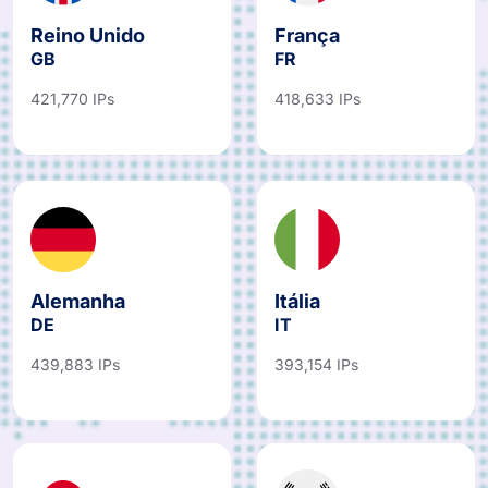
Reino Unido
França
GB
FR
421,770 IPs
418,633 IPs
Alemanha
Itália
DE
IT
439,883 IPs
393,154 IPs