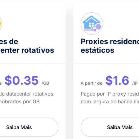
es de
Proxies residen
enter rotativos
estáticos
$0.35
$1.6
e
/GB
A partir de
/IP
de datacenter rotativos
Pague por IP proxy resid
 cobrados por GB
com largura de banda ili
Saiba Mais
Saiba Mais