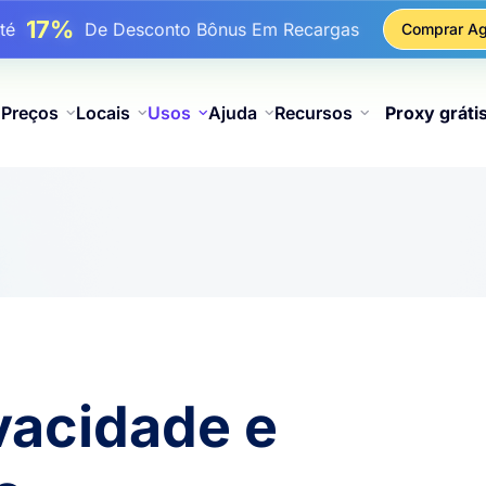
17%
Até
De Desconto Bônus Em Recargas
Comprar Ag
25%
é
Desconto Em Compras Estáticas De IP
81%
é
Desconto Em Compras Rotativas De IP
Preços
Locais
Usos
Ajuda
Recursos
Proxy gráti
vacidade e