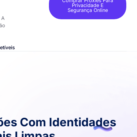
Comprar Proxies Para
Privacidade E
Segurança Online
 A
ção
etíveis
sões Com Identidades
is Limpas