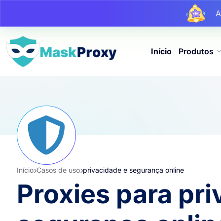
At
At
Início
Produtos
Início
Casos de uso
privacidade e segurança online
Proxies para pri