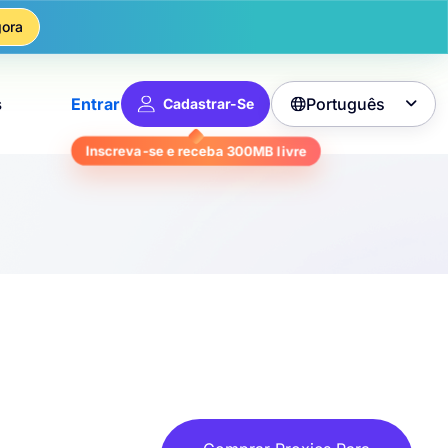
ora
Português
s
Entrar
Cadastrar-Se

livre
300MB
Inscreva-se e receba