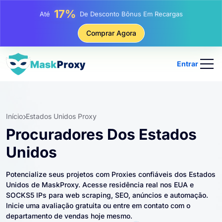
25%
Até
Desconto Em Compras Estáticas De IP
81%
Comprar Agora
Até
Desconto Em Compras Rotativas De IP
Entrar
Início
Estados Unidos Proxy
Procuradores Dos Estados
Unidos
Potencialize seus projetos com Proxies confiáveis ​​dos Estados
Unidos de MaskProxy. Acesse residência real nos EUA e
SOCKS5 IPs para web scraping, SEO, anúncios e automação.
Inicie uma avaliação gratuita ou entre em contato com o
departamento de vendas hoje mesmo.