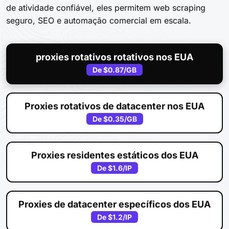
de atividade confiável, eles permitem web scraping
seguro, SEO e automação comercial em escala.
proxies rotativos rotativos nos EUA
De
$0.87
/GB
Proxies rotativos de datacenter nos EUA
De
$0.35
/GB
Proxies residentes estáticos dos EUA
De
$1.6
/IP
Proxies de datacenter específicos dos EUA
De
$1.2
/IP