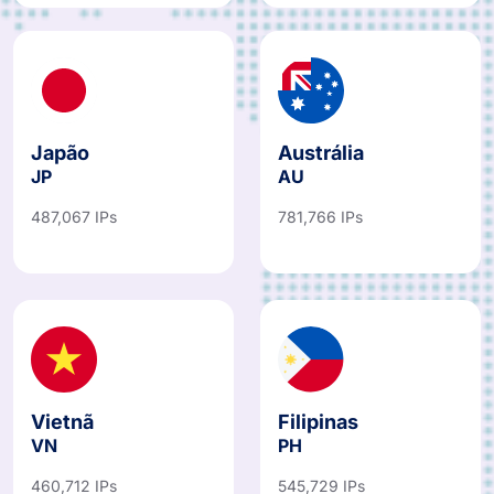
Japão
Austrália
JP
AU
487,067 IPs
781,766 IPs
Vietnã
Filipinas
VN
PH
460,712 IPs
545,729 IPs