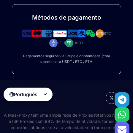
Métodos de pagamento
BTC
BTC
ETH
USDT
Pagamentos seguros via Stripe e criptomoeda (com
suporte para USDT / BTC / ETH)
Português

A MaskProxy tem uma ampla rede de
Proxies rotativos rotativos
e ISP Proxies com 99% de tempo de atividade, fornecendo
conexões obtidas e de alta velocidade em todo o mundo.