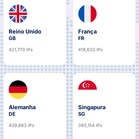
Reino Unido
França
GB
FR
421,770 IPs
418,633 IPs
Alemanha
Singapura
DE
SG
439,883 IPs
393,154 IPs