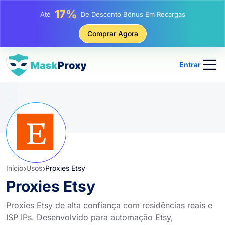
25%
Até
Desconto Em Compras Estáticas De IP
81%
Comprar Agora
Até
Desconto Em Compras Rotativas De IP
Entrar
Início
Usos
Proxies Etsy
Proxies Etsy
Proxies Etsy de alta confiança com residências reais e
ISP IPs. Desenvolvido para automação Etsy,