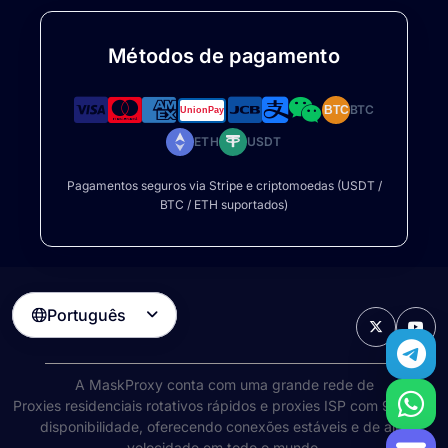
Métodos de pagamento
BTC
BTC
ETH
USDT
Pagamentos seguros via Stripe e criptomoedas (USDT /
BTC / ETH suportados)
Português

A MaskProxy conta com uma grande rede de
Proxies residenciais rotativos
rápidos e proxies ISP com 99% de
disponibilidade, oferecendo conexões estáveis e de alta
velocidade em todo o mundo.