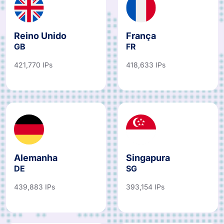
Reino Unido
França
GB
FR
421,770 IPs
418,633 IPs
Alemanha
Singapura
DE
SG
439,883 IPs
393,154 IPs