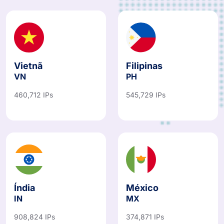
Vietnã
Filipinas
VN
PH
460,712 IPs
545,729 IPs
Índia
México
IN
MX
908,824 IPs
374,871 IPs