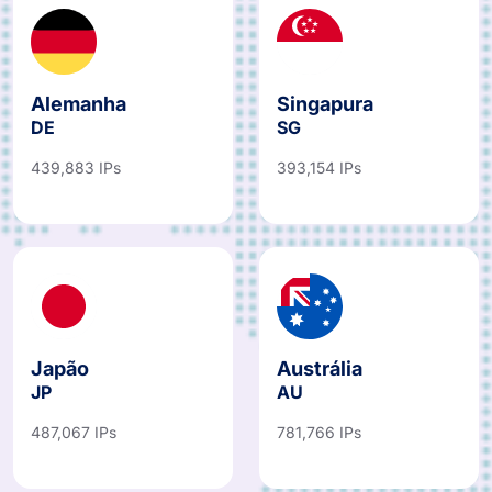
Alemanha
Singapura
DE
SG
439,883 IPs
393,154 IPs
Japão
Austrália
JP
AU
487,067 IPs
781,766 IPs