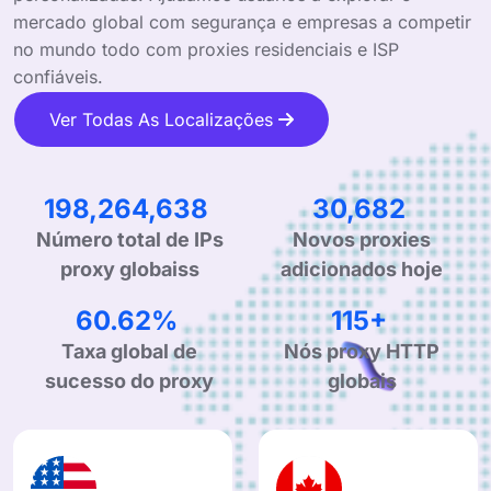
mercado global com segurança e empresas a competir
no mundo todo com proxies residenciais e ISP
confiáveis.
Ver Todas As Localizações
314,251,264
48,631
Número total de IPs
Novos proxies
proxy globaiss
adicionados hoje
97.15%
184+
Taxa global de
Nós proxy HTTP
sucesso do proxy
globais