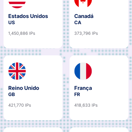
Estados Unidos
Canadá
US
CA
1,450,886 IPs
373,796 IPs
Reino Unido
França
GB
FR
421,770 IPs
418,633 IPs