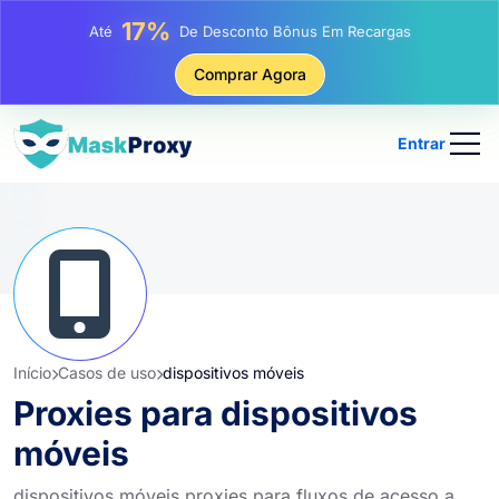
25%
Até
Desconto Em Compras Estáticas De IP
81%
Comprar Agora
Até
Desconto Em Compras Rotativas De IP
Entrar
Início
Casos de uso
dispositivos móveis
Proxies para dispositivos
móveis
dispositivos móveis proxies para fluxos de acesso a