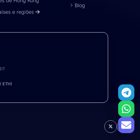
es de Hong Kong
Blog
aíses e regiões
DT
/ ETH)