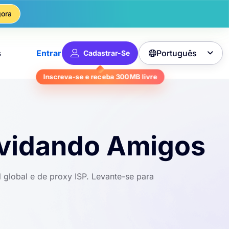
ora
Português
s
Entrar
Cadastrar-Se

Inscreva-se e receba
300MB
livre
vidando Amigos
 global e de proxy ISP. Levante-se para