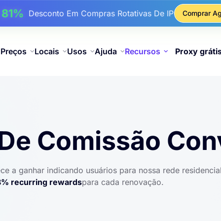
17%
Até
De Desconto Bônus Em Recargas
Comprar Ag
25%
é
Desconto Em Compras Estáticas De IP
81%
é
Desconto Em Compras Rotativas De IP
Preços
Locais
Usos
Ajuda
Recursos
Proxy gráti
De Comissão Con
e a ganhar indicando usuários para nossa rede residencial
8% recurring rewards
para cada renovação.