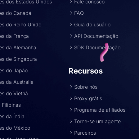
es dos Estados Unidos
Fale conosco
es do Canadá
FAQ
es do Reino Unido
Guia do usuário
es da França
API Documentação
es da Alemanha
SDK Documentação
es de Singapura
Recursos
es do Japão
s da Austrália
Sobre nós
es do Vietnã
Proxy grátis
 Filipinas
Programa de afiliados
es da Índia
Torne-se um agente
es do México
Parceiros