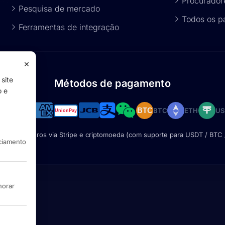
Procurador
Pesquisa de mercado
Todos os p
Ferramentas de integração
×
site
Métodos de pagamento
o e
BTC
ETH
US
BTC
entos seguros via Stripe e criptomoeda (com suporte para USDT / BTC 
ciamento
horar