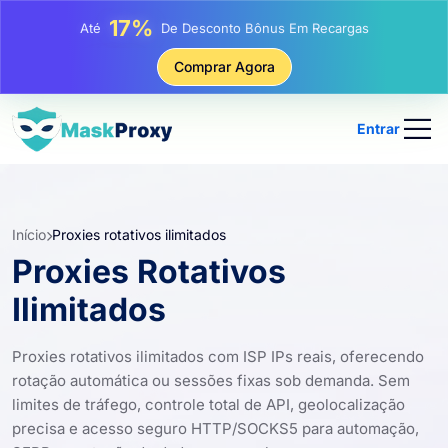
17%
Até
De Desconto Bônus Em Recargas
25%
Comprar Agora
Até
Desconto Em Compras Estáticas De IP
81%
Até
Desconto Em Compras Rotativas De IP
Entrar
Início
Proxies rotativos ilimitados
Proxies Rotativos
Ilimitados
Proxies rotativos ilimitados com ISP IPs reais, oferecendo
rotação automática ou sessões fixas sob demanda. Sem
limites de tráfego, controle total de API, geolocalização
precisa e acesso seguro HTTP/SOCKS5 para automação,