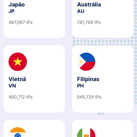
Japão
Austrália
JP
AU
487,067 IPs
781,766 IPs
Vietnã
Filipinas
VN
PH
460,712 IPs
545,729 IPs