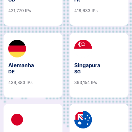
421,770 IPs
418,633 IPs
Alemanha
Singapura
DE
SG
439,883 IPs
393,154 IPs