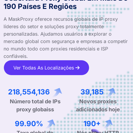
190 Países E Regiões
A MaskProxy oferece recursos globais de IP proxy
líderes do setor e soluções proxy totalmente
personalizadas. Ajudamos usuários a explorar o
mercado global com segurança e empresas a competir
no mundo todo com proxies residenciais e ISP
confiáveis.
Ver Todas As Localizações
218,554,136
39,185
Número total de IPs
Novos proxies
proxy globaiss
adicionados hoje
99.90%
190+
Taxa global de
Nós proxy HTTP