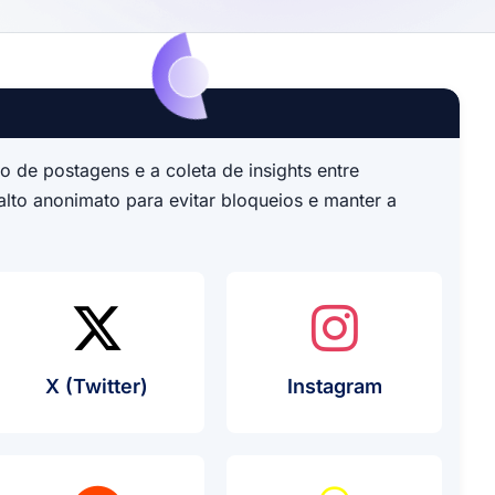
o de postagens e a coleta de insights entre
alto anonimato para evitar bloqueios e manter a
Uso De Proxy
Caso De Uso De Proxy
Caso De Us
X (Twitter)
Instagram