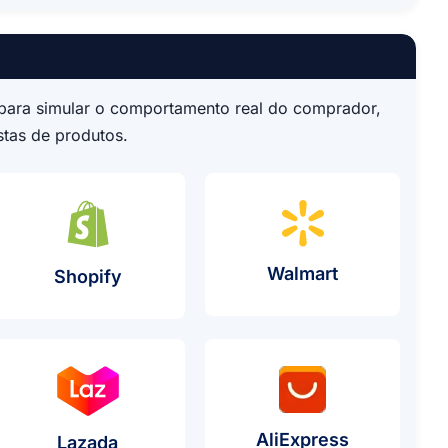
SP para simular o comportamento real do comprador,
stas de produtos.
Caso De Uso
Walmart
o De Proxy
Caso De Uso De Proxy
Shopify
Caso De Us
AliExpress
so De Proxy
Caso De Uso De Proxy
Lazada