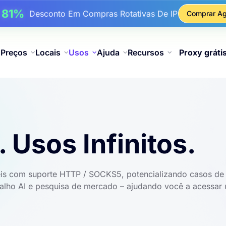
17%
Até
De Desconto Bônus Em Recargas
Comprar Ag
25%
é
Desconto Em Compras Estáticas De IP
81%
é
Desconto Em Compras Rotativas De IP
Preços
Locais
Usos
Ajuda
Recursos
Proxy gráti
Usos Infinitos.
is ​​com suporte HTTP / SOCKS5, potencializando casos de 
balho AI e pesquisa de mercado – ajudando você a acessar