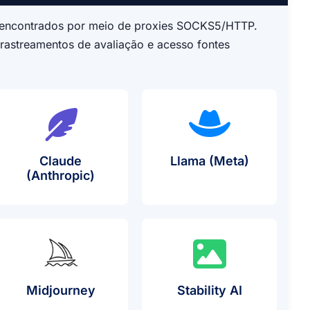
e encontrados por meio de proxies SOCKS5/HTTP.
rastreamentos de avaliação e acesso fontes
Claude
Llama (Meta)
Uso De Proxy
(Anthropic)
Uso De Proxy
Caso De Uso De Proxy
Midjourney
Stability AI