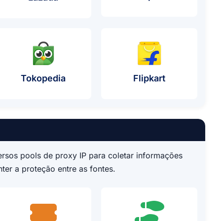
e Uso De Proxy
Caso De Uso De Proxy
Caso De Uso
Tokopedia
Flipkart
sos pools de proxy IP para coletar informações
ter a proteção entre as fontes.