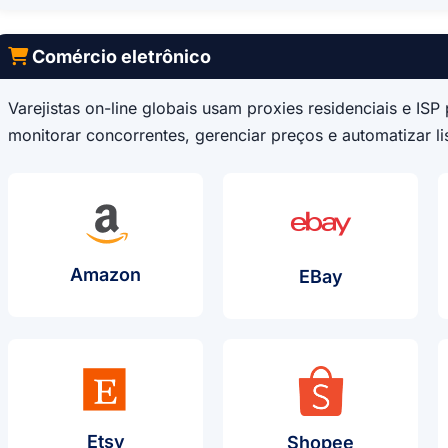
Comércio eletrônico
Varejistas on-line globais usam proxies residenciais e I
monitorar concorrentes, gerenciar preços e automatizar li
Caso De Uso De Proxy
Amazon
Caso De Us
EBay
Caso De Uso De Proxy
Etsy
Caso De U
Shopee