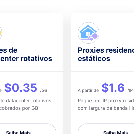
es de
Proxies residen
enter rotativos
estáticos
$0.35
$1.6
e
/GB
A partir de
/IP
de datacenter rotativos
Pague por IP proxy resid
 cobrados por GB
com largura de banda ili
Saiba Mais
Saiba Mais