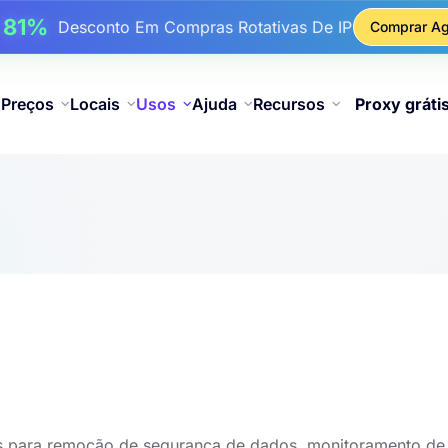
17%
Até
De Desconto Bônus Em Recargas
Comprar Ag
25%
é
Desconto Em Compras Estáticas De IP
81%
é
Desconto Em Compras Rotativas De IP
Preços
Locais
Usos
Ajuda
Recursos
Proxy gráti
 IPs para remoção de segurança de dados, monitoramento de