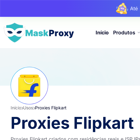
At
At
Início
Produtos
Início
Usos
Proxies Flipkart
Proxies Flipkart
Proxies Flipkart criados com residências reais e ISP