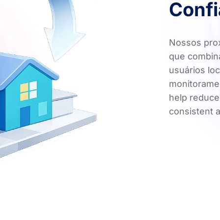
Conf
Nossos prox
que combin
usuários loc
monitoramen
help reduce 
consistent 