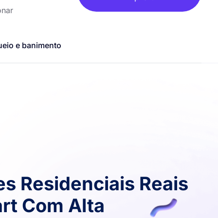
onar
ueio e banimento
es Residenciais Reais
art Com Alta