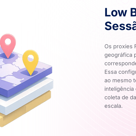
Low B
Sessã
Os proxies 
geográfica 
corresponde
Essa config
ao mesmo t
inteligência
coleta de d
escala.