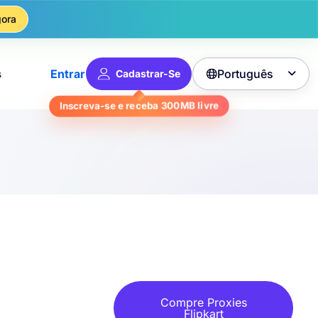
ora
Português
s
Entrar
Cadastrar-Se

Inscreva-se e receba
300MB
livre
Compre Proxies
Flipkart