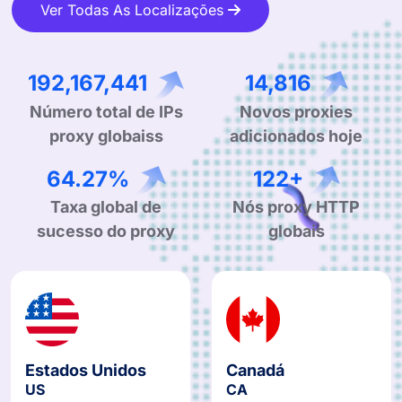
Ver Todas As Localizações
298,661,654
23,027
Número total de IPs
Novos proxies
proxy globaiss
adicionados hoje
99.90%
190+
Taxa global de
Nós proxy HTTP
sucesso do proxy
globais
Estados Unidos
Canadá
US
CA