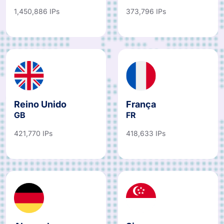
1,450,886 IPs
373,796 IPs
Reino Unido
França
GB
FR
421,770 IPs
418,633 IPs
Alemanha
Singapura