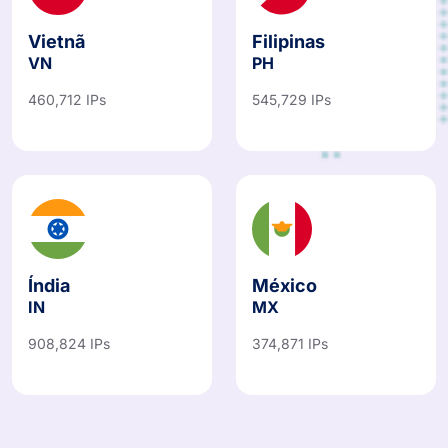
Vietnã
Filipinas
VN
PH
460,712 IPs
545,729 IPs
Índia
México
IN
MX
908,824 IPs
374,871 IPs