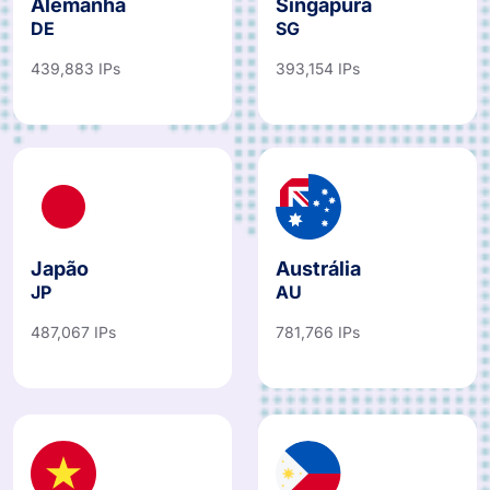
DE
SG
439,883 IPs
393,154 IPs
Japão
Austrália
JP
AU
487,067 IPs
781,766 IPs