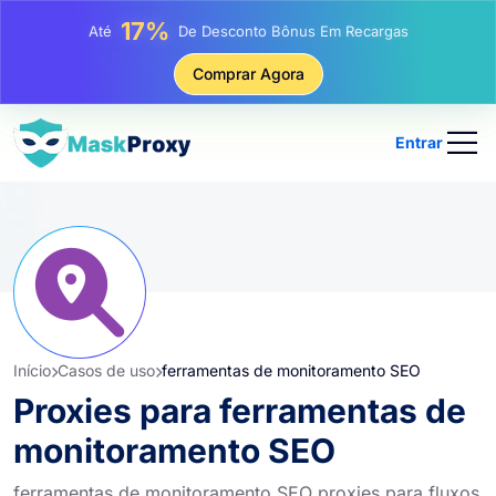
25%
Até
Desconto Em Compras Estáticas De IP
81%
Comprar Agora
Até
Desconto Em Compras Rotativas De IP
Entrar
Início
Casos de uso
ferramentas de monitoramento SEO
Proxies para ferramentas de
monitoramento SEO
ferramentas de monitoramento SEO proxies para fluxos