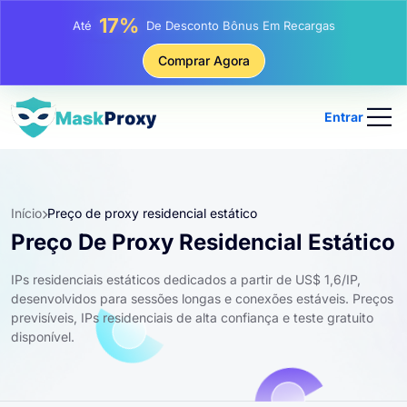
17%
Até
De Desconto Bônus Em Recargas
25%
Comprar Agora
Até
Desconto Em Compras Estáticas De IP
81%
Até
Desconto Em Compras Rotativas De IP
Entrar
Início
Preço de proxy residencial estático
Preço De Proxy Residencial Estático
IPs residenciais estáticos dedicados a partir de US$ 1,6/IP,
desenvolvidos para sessões longas e conexões estáveis. Preços
previsíveis, IPs residenciais de alta confiança e teste gratuito
disponível.