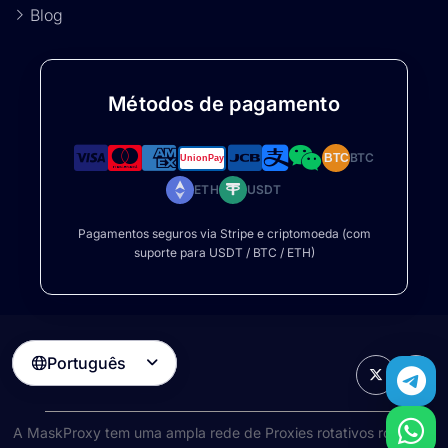
Blog
Métodos de pagamento
BTC
BTC
ETH
USDT
Pagamentos seguros via Stripe e criptomoeda (com
suporte para USDT / BTC / ETH)
Português

A MaskProxy tem uma ampla rede de
Proxies rotativos rotativos