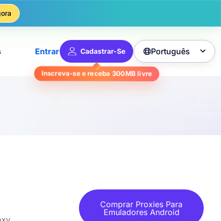
ora
Português
s
Entrar
Cadastrar-Se

Inscreva-se e receba
300MB
livre
Comprar Proxies Para
Emuladores Android
oxy