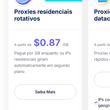
Proxies residenciais
Proxi
rotativos
datac
$0.87
A partir de
/GB
A partir d
Pague por GB enquanto os IPs
Proxies 
residenciais giram
rápidos
automaticamente em segundo
plano
Saiba Mais
IPs c
geogr