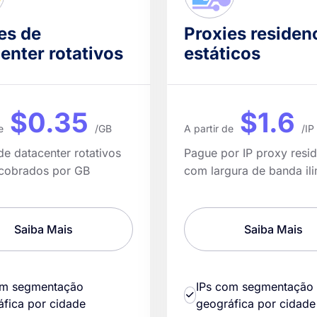
es de
Proxies residen
enter rotativos
estáticos
$0.35
$1.6
e
/GB
A partir de
/IP
de datacenter rotativos
Pague por IP proxy resid
 cobrados por GB
com largura de banda ili
Saiba Mais
Saiba Mais
om segmentação
IPs com segmentação
áfica por cidade
geográfica por cidade