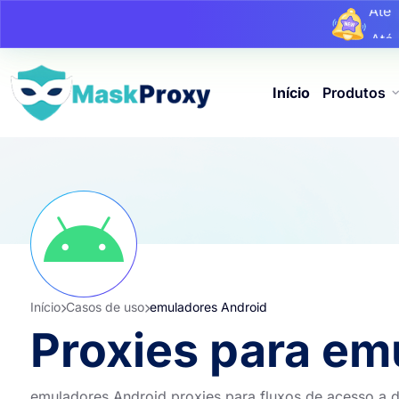
At
At
Início
Produtos
Início
Casos de uso
emuladores Android
Proxies para em
emuladores Android proxies para fluxos de acesso a 