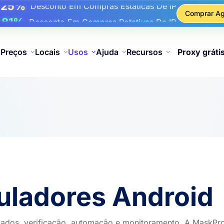
17%
Até
De Desconto Bônus Em Recargas
Comprar Ag
25%
é
Desconto Em Compras Estáticas De IP
81%
é
Desconto Em Compras Rotativas De IP
Preços
Locais
Usos
Ajuda
Recursos
Proxy gráti
uladores Android
dados, verificação, automação e monitoramento. A MaskPr