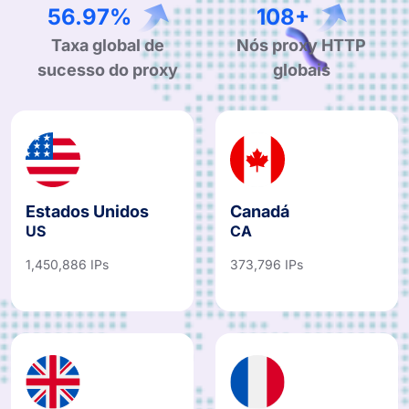
94.41%
179+
Taxa global de
Nós proxy HTTP
sucesso do proxy
globais
Estados Unidos
Canadá
US
CA
1,450,886 IPs
373,796 IPs