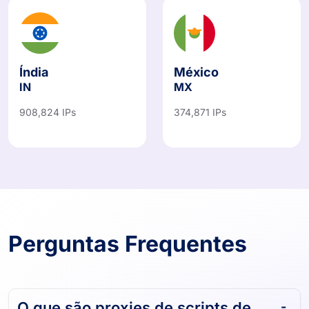
Índia
México
IN
MX
908,824 IPs
374,871 IPs
Perguntas Frequentes
O que são proxies de scripts de