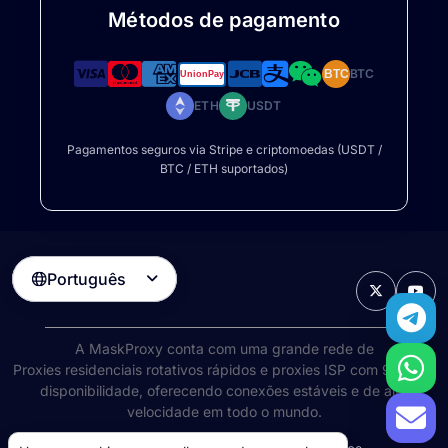
Métodos de pagamento
BTC
BTC
ETH
USDT
Pagamentos seguros via Stripe e criptomoedas (USDT /
BTC / ETH suportados)
Português

A MaskProxy conta com uma grande rede de
Proxies residenciais rotativos
rápidos e proxies ISP com 99% de
disponibilidade, oferecendo conexões estáveis e de alta
velocidade em todo o mundo.