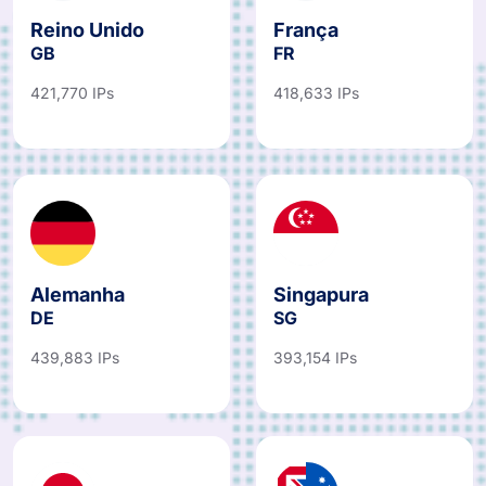
Reino Unido
França
GB
FR
421,770 IPs
418,633 IPs
Alemanha
Singapura
DE
SG
439,883 IPs
393,154 IPs