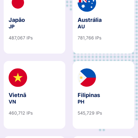
Japão
Austrália
JP
AU
487,067 IPs
781,766 IPs
Vietnã
Filipinas
VN
PH
460,712 IPs
545,729 IPs