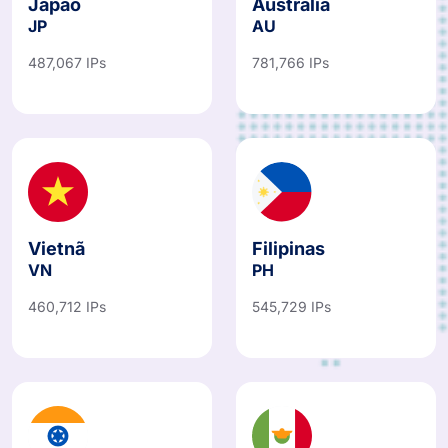
Japão
Austrália
JP
AU
487,067 IPs
781,766 IPs
Vietnã
Filipinas
VN
PH
460,712 IPs
545,729 IPs