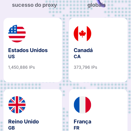
sucesso do proxy
globais
Estados Unidos
Canadá
US
CA
1,450,886 IPs
373,796 IPs
Reino Unido
França
GB
FR