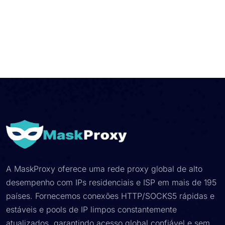
A MaskProxy oferece uma rede proxy global de alto
desempenho com IPs residenciais e ISP em mais de 195
países. Fornecemos conexões HTTP/SOCKS5 rápidas e
estáveis e pools de IP limpos constantemente
atualizados, garantindo acesso global confiável e sem