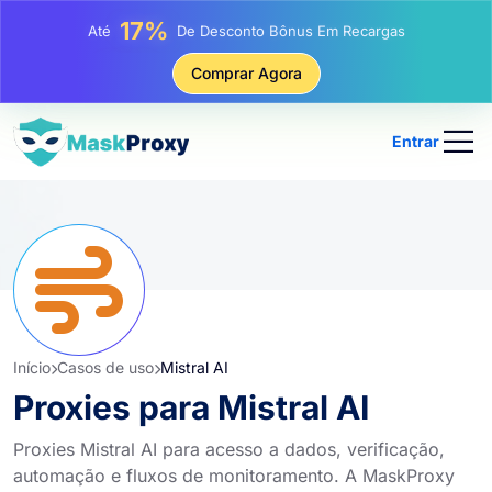
25%
Até
Desconto Em Compras Estáticas De IP
81%
Comprar Agora
Até
Desconto Em Compras Rotativas De IP
Entrar
Início
Casos de uso
Mistral AI
Proxies para Mistral AI
Proxies Mistral AI para acesso a dados, verificação,
automação e fluxos de monitoramento. A MaskProxy