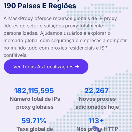
190 Países E Regiões
A MaskProxy oferece recursos globais de IP proxy
líderes do setor e soluções proxy totalmente
personalizadas. Ajudamos usuários a explorar o
mercado global com segurança e empresas a competir
no mundo todo com proxies residenciais e ISP
confiáveis.
Ver Todas As Localizações
295,462,684
36,126
Número total de IPs
Novos proxies
proxy globaiss
adicionados hoje
97.61%
185+
Taxa global de
Nós proxy HTTP