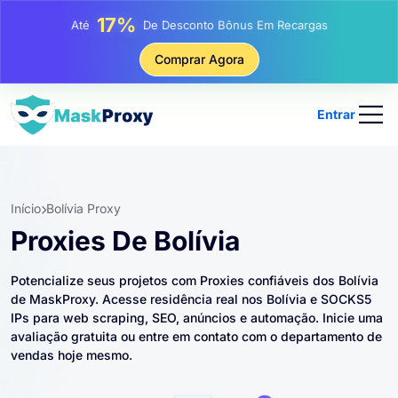
25%
Até
Desconto Em Compras Estáticas De IP
81%
Comprar Agora
Até
Desconto Em Compras Rotativas De IP
Entrar
Início
Bolívia Proxy
Proxies De Bolívia
Potencialize seus projetos com Proxies confiáveis ​​dos Bolívia
de MaskProxy. Acesse residência real nos Bolívia e SOCKS5
IPs para web scraping, SEO, anúncios e automação. Inicie uma
avaliação gratuita ou entre em contato com o departamento de
vendas hoje mesmo.