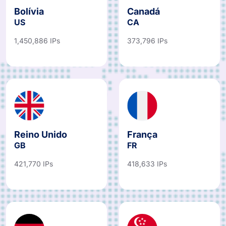
Bolívia
Canadá
US
CA
1,450,886 IPs
373,796 IPs
Reino Unido
França
GB
FR
421,770 IPs
418,633 IPs