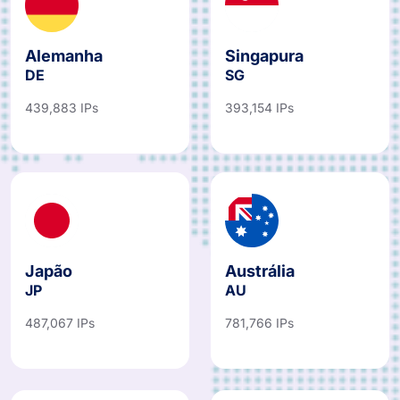
Alemanha
Singapura
DE
SG
439,883 IPs
393,154 IPs
Japão
Austrália
JP
AU
487,067 IPs
781,766 IPs