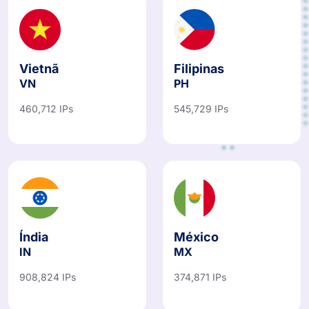
Vietnã
Filipinas
VN
PH
460,712 IPs
545,729 IPs
Índia
México
IN
MX
908,824 IPs
374,871 IPs