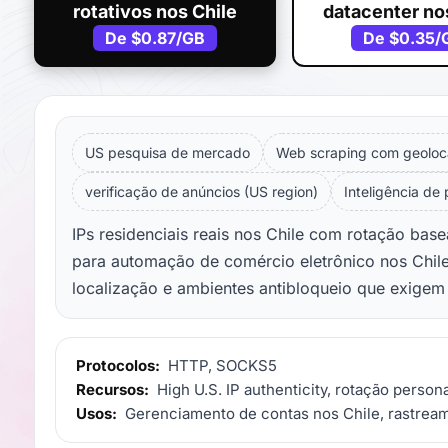
rotativos nos Chile
datacenter no
De
$0.87
/GB
De
$0.35
/
US pesquisa de mercado
Web scraping com geoloc
verificação de anúncios (US region)
Inteligência de
IPs residenciais reais nos Chile com rotação bas
para automação de comércio eletrônico nos Chile,
localização e ambientes antibloqueio que exigem 
Protocolos:
HTTP, SOCKS5
Recursos:
High U.S. IP authenticity, rotação persona
Usos:
Gerenciamento de contas nos Chile, rastream