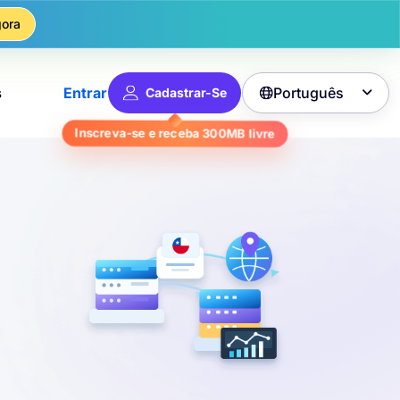
ora
Português
s
Entrar
Cadastrar-Se

livre
300MB
Inscreva-se e receba