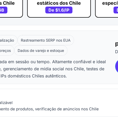
s Chile
estáticos dos Chile
especí
GB
De
$1.6
/IP
alização
Rastreamento SERP nos EUA
p
 preços
Dados de varejo e estoque
eada em sessão ou tempo. Altamente confiável e ideal
 gerenciamento de mídia social nos Chile, testes de
IPs domésticos Chiles autênticos.
lizável
ento de produtos, verificação de anúncios nos Chile