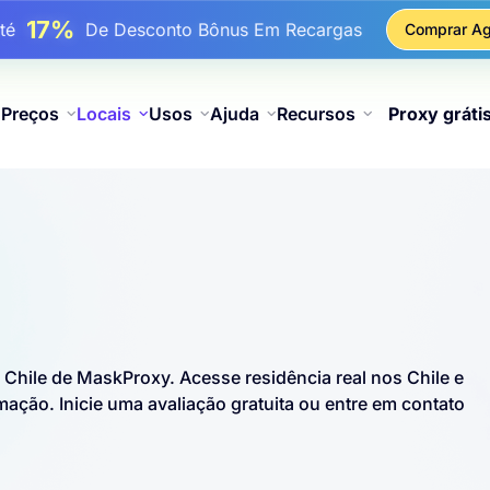
17%
Até
De Desconto Bônus Em Recargas
Comprar Ag
25%
é
Desconto Em Compras Estáticas De IP
81%
é
Desconto Em Compras Rotativas De IP
Preços
Locais
Usos
Ajuda
Recursos
Proxy gráti
s Chile de MaskProxy. Acesse residência real nos Chile e
ção. Inicie uma avaliação gratuita ou entre em contato