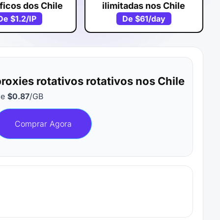
ficos dos Chile
ilimitadas nos Chile
De
$1.2
/IP
De
$61
/day
roxies rotativos rotativos nos Chile
De
$0.87
/GB
Comprar Agora