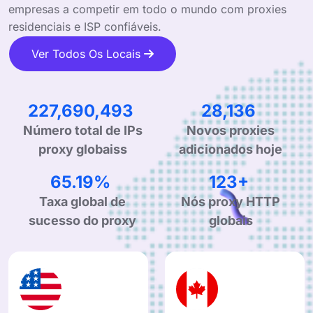
empresas a competir em todo o mundo com proxies
residenciais e ISP confiáveis.
Ver Todos Os Locais
341,731,015
42,521
Número total de IPs
Novos proxies
proxy globaiss
adicionados hoje
99.90%
190+
Taxa global de
Nós proxy HTTP
sucesso do proxy
globais