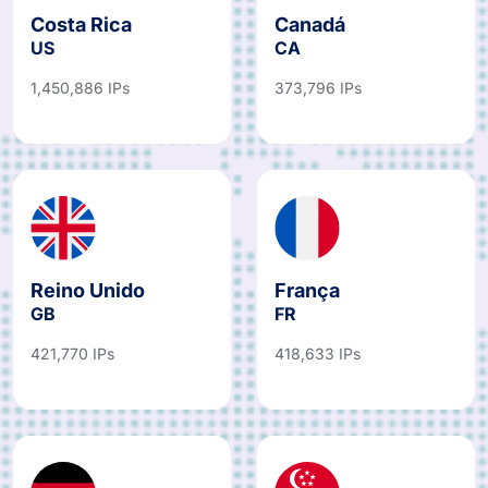
Costa Rica
Canadá
US
CA
1,450,886 IPs
373,796 IPs
Reino Unido
França
GB
FR
421,770 IPs
418,633 IPs