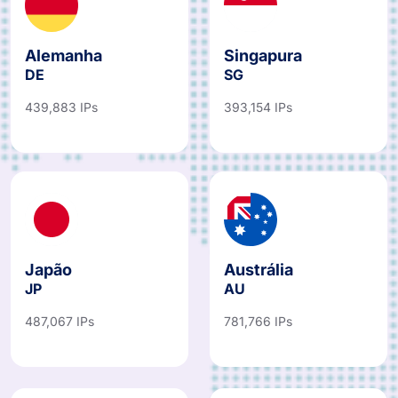
Alemanha
Singapura
DE
SG
439,883 IPs
393,154 IPs
Japão
Austrália
JP
AU
487,067 IPs
781,766 IPs