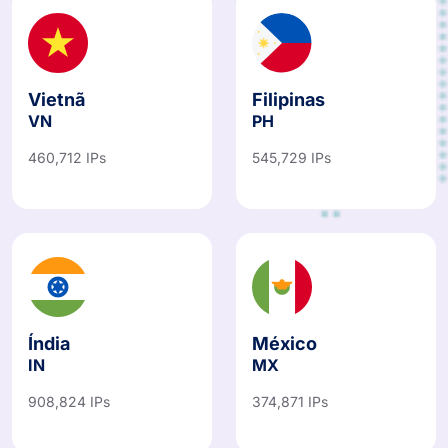
Vietnã
Filipinas
VN
PH
460,712 IPs
545,729 IPs
Índia
México
IN
MX
908,824 IPs
374,871 IPs