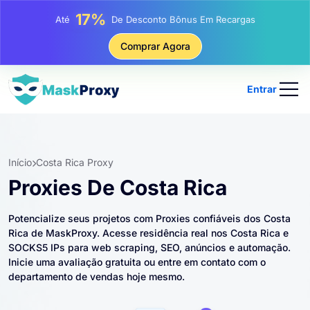
25%
Até
Desconto Em Compras Estáticas De IP
81%
Comprar Agora
Até
Desconto Em Compras Rotativas De IP
Entrar
Início
Costa Rica Proxy
Proxies De Costa Rica
Potencialize seus projetos com Proxies confiáveis ​​dos Costa
Rica de MaskProxy. Acesse residência real nos Costa Rica e
SOCKS5 IPs para web scraping, SEO, anúncios e automação.
Inicie uma avaliação gratuita ou entre em contato com o
departamento de vendas hoje mesmo.