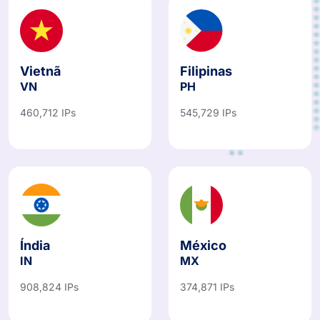
Vietnã
Filipinas
VN
PH
460,712 IPs
545,729 IPs
Índia
México
IN
MX
908,824 IPs
374,871 IPs