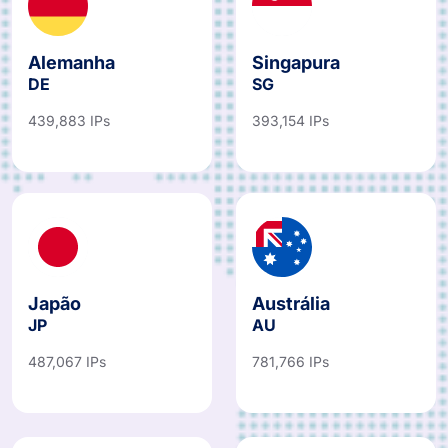
Alemanha
Singapura
DE
SG
439,883 IPs
393,154 IPs
Japão
Austrália
JP
AU
487,067 IPs
781,766 IPs