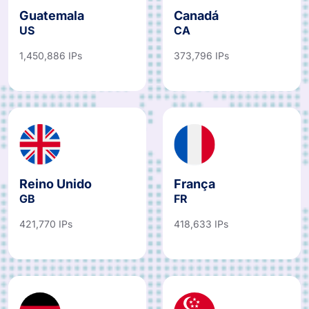
Guatemala
Canadá
US
CA
1,450,886 IPs
373,796 IPs
Reino Unido
França
GB
FR
421,770 IPs
418,633 IPs