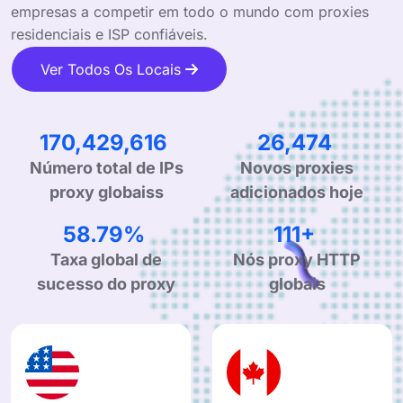
empresas a competir em todo o mundo com proxies
residenciais e ISP confiáveis.
Ver Todos Os Locais
277,797,040
43,152
Número total de IPs
Novos proxies
proxy globaiss
adicionados hoje
96.70%
183+
Taxa global de
Nós proxy HTTP
sucesso do proxy
globais