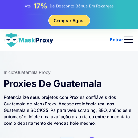
25%
Até
Desconto Em Compras Estáticas De IP
81%
Comprar Agora
Até
Desconto Em Compras Rotativas De IP
Entrar
Início
Guatemala Proxy
Proxies De Guatemala
Potencialize seus projetos com Proxies confiáveis ​​dos
Guatemala de MaskProxy. Acesse residência real nos
Guatemala e SOCKS5 IPs para web scraping, SEO, anúncios e
automação. Inicie uma avaliação gratuita ou entre em contato
com o departamento de vendas hoje mesmo.