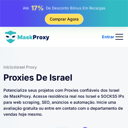
25%
Até
Desconto Em Compras Estáticas De IP
81%
Comprar Agora
Até
Desconto Em Compras Rotativas De IP
Entrar
Início
Israel Proxy
Proxies De Israel
Potencialize seus projetos com Proxies confiáveis ​​dos Israel
de MaskProxy. Acesse residência real nos Israel e SOCKS5 IPs
para web scraping, SEO, anúncios e automação. Inicie uma
avaliação gratuita ou entre em contato com o departamento de
vendas hoje mesmo.