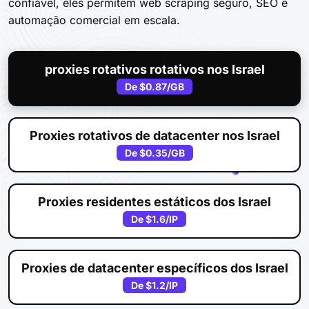
confiável, eles permitem web scraping seguro, SEO e
automação comercial em escala.
proxies rotativos rotativos nos Israel
De
$0.87
/GB
Proxies rotativos de datacenter nos Israel
De
$0.35
/GB
Proxies residentes estáticos dos Israel
De
$1.6
/IP
Proxies de datacenter específicos dos Israel
De
$1.2
/IP