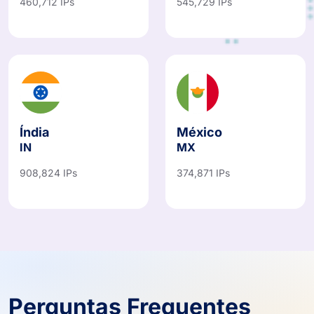
460,712 IPs
545,729 IPs
Índia
México
IN
MX
908,824 IPs
374,871 IPs
Perguntas Frequentes