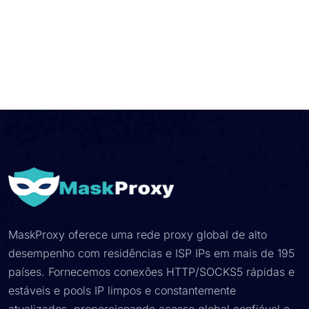
MaskProxy oferece uma rede proxy global de alto
desempenho com residências e ISP IPs em mais de 195
países. Fornecemos conexões HTTP/SOCKS5 rápidas e
estáveis ​​e pools IP limpos e constantemente