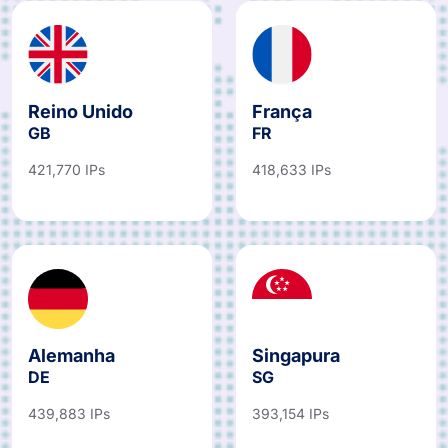
Reino Unido
França
GB
FR
421,770 IPs
418,633 IPs
Alemanha
Singapura
DE
SG
439,883 IPs
393,154 IPs