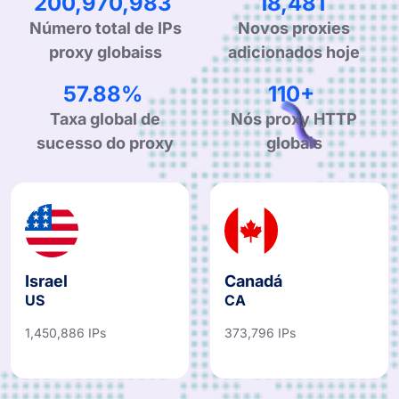
341,455,554
31,646
Número total de IPs
Novos proxies
proxy globaiss
adicionados hoje
99.90%
190+
Taxa global de
Nós proxy HTTP
sucesso do proxy
globais
Israel
Canadá
US
CA
1,450,886 IPs
373,796 IPs