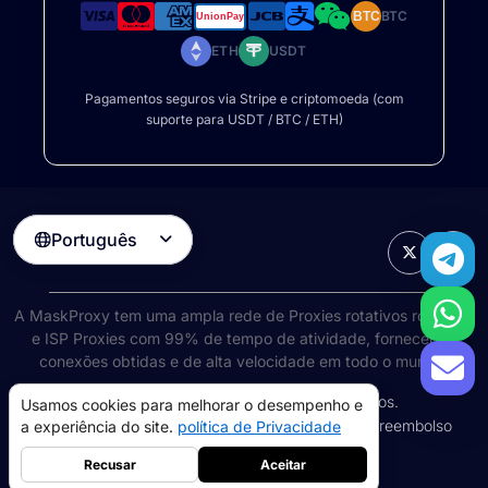
BTC
BTC
ETH
USDT
Pagamentos seguros via Stripe e criptomoeda (com
suporte para USDT / BTC / ETH)
Português

A MaskProxy tem uma ampla rede de
Proxies rotativos rotativos
e ISP Proxies com 99% de tempo de atividade, fornecendo
conexões obtidas e de alta velocidade em todo o mundo.
©
2026
AIWAY LIMITED. Todos os direitos reservados.
Usamos cookies para melhorar o desempenho e
Termos de Serviço
política de Privacidade
Política de reembolso
a experiência do site.
política de Privacidade
Política de cookies
Recusar
Aceitar