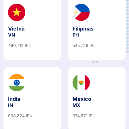
Vietnã
Filipinas
VN
PH
460,712 IPs
545,729 IPs
Índia
México
IN
MX
908,824 IPs
374,871 IPs