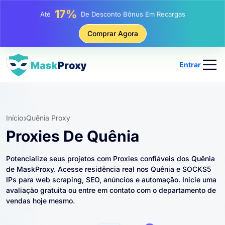
25%
Até
Desconto Em Compras Estáticas De IP
81%
Comprar Agora
Até
Desconto Em Compras Rotativas De IP
Entrar
Início
Quênia Proxy
Proxies De Quênia
Potencialize seus projetos com Proxies confiáveis ​​dos Quênia
de MaskProxy. Acesse residência real nos Quênia e SOCKS5
IPs para web scraping, SEO, anúncios e automação. Inicie uma
avaliação gratuita ou entre em contato com o departamento de
vendas hoje mesmo.