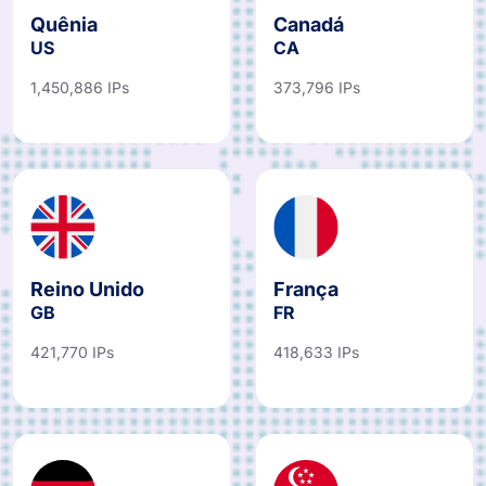
Quênia
Canadá
US
CA
1,450,886 IPs
373,796 IPs
Reino Unido
França
GB
FR
421,770 IPs
418,633 IPs