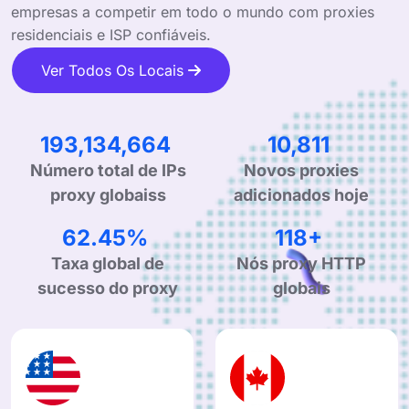
empresas a competir em todo o mundo com proxies
residenciais e ISP confiáveis.
Ver Todos Os Locais
306,702,054
17,295
Número total de IPs
Novos proxies
proxy globaiss
adicionados hoje
99.90%
190+
Taxa global de
Nós proxy HTTP
sucesso do proxy
globais