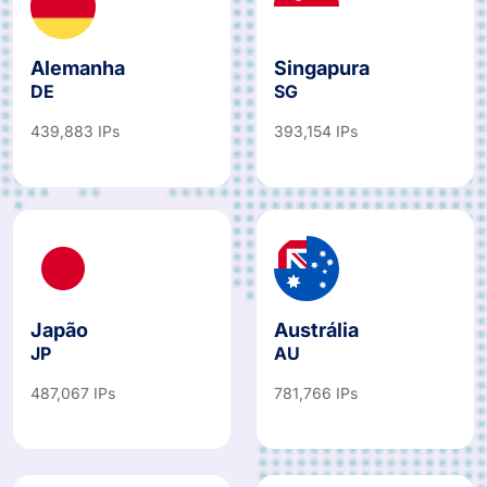
Alemanha
Singapura
DE
SG
439,883 IPs
393,154 IPs
Japão
Austrália
JP
AU
487,067 IPs
781,766 IPs