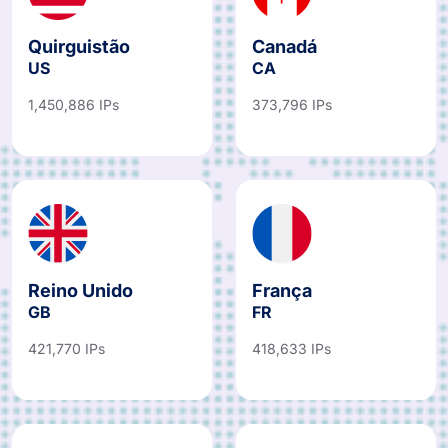
Quirguistão
Canadá
US
CA
1,450,886 IPs
373,796 IPs
Reino Unido
França
GB
FR
421,770 IPs
418,633 IPs