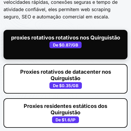
velocidades rápidas, conexões seguras e tempo de
atividade confiável, eles permitem web scraping
seguro, SEO e automação comercial em escala.
proxies rotativos rotativos nos Quirguistão
De
$0.87
/GB
Proxies rotativos de datacenter nos
Quirguistão
De
$0.35
/GB
Proxies residentes estáticos dos
Quirguistão
De
$1.6
/IP