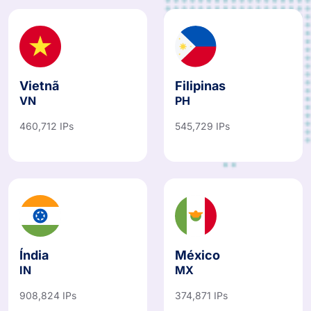
Vietnã
Filipinas
VN
PH
460,712 IPs
545,729 IPs
Índia
México
IN
MX
908,824 IPs
374,871 IPs