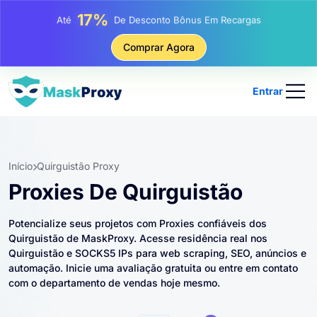
25%
Até
Desconto Em Compras Estáticas De IP
81%
Comprar Agora
Até
Desconto Em Compras Rotativas De IP
Entrar
Início
Quirguistão Proxy
Proxies De Quirguistão
Potencialize seus projetos com Proxies confiáveis ​​dos
Quirguistão de MaskProxy. Acesse residência real nos
Quirguistão e SOCKS5 IPs para web scraping, SEO, anúncios e
automação. Inicie uma avaliação gratuita ou entre em contato
com o departamento de vendas hoje mesmo.