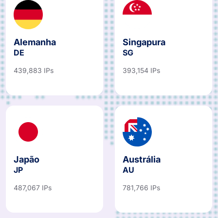
Alemanha
Singapura
DE
SG
439,883 IPs
393,154 IPs
Japão
Austrália
JP
AU
487,067 IPs
781,766 IPs