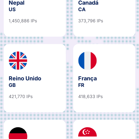
Nepal
Canadá
US
CA
1,450,886 IPs
373,796 IPs
Reino Unido
França
GB
FR
421,770 IPs
418,633 IPs