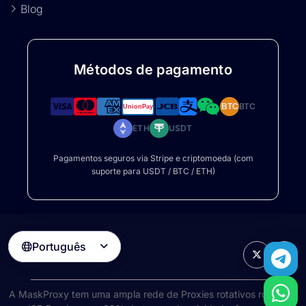
Blog
Métodos de pagamento
BTC
BTC
ETH
USDT
Pagamentos seguros via Stripe e criptomoeda (com
suporte para USDT / BTC / ETH)
Português

A MaskProxy tem uma ampla rede de
Proxies rotativos rotativos