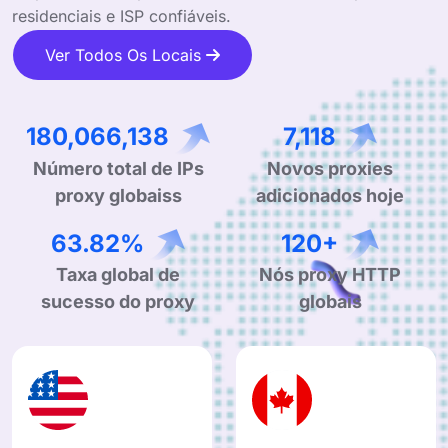
residenciais e ISP confiáveis.
Ver Todos Os Locais
277,879,844
10,985
Número total de IPs
Novos proxies
proxy globaiss
adicionados hoje
99.90%
190+
Taxa global de
Nós proxy HTTP
sucesso do proxy
globais