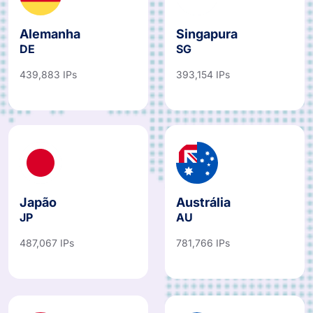
Alemanha
Singapura
DE
SG
439,883 IPs
393,154 IPs
Japão
Austrália
JP
AU
487,067 IPs
781,766 IPs