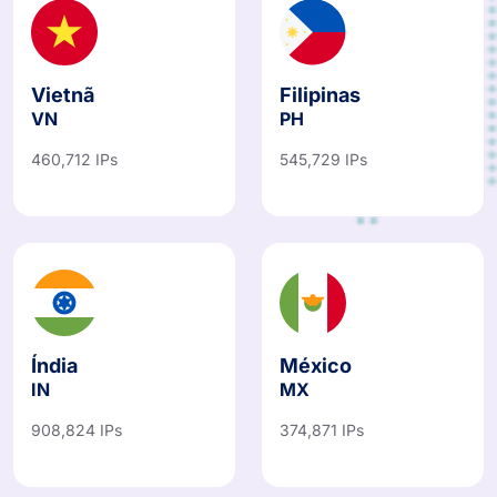
Vietnã
Filipinas
VN
PH
460,712 IPs
545,729 IPs
Índia
México
IN
MX
908,824 IPs
374,871 IPs