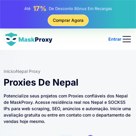
25%
Até
Desconto Em Compras Estáticas De IP
81%
Comprar Agora
Até
Desconto Em Compras Rotativas De IP
Entrar
Início
Nepal Proxy
Proxies De Nepal
Potencialize seus projetos com Proxies confiáveis ​​dos Nepal
de MaskProxy. Acesse residência real nos Nepal e SOCKS5
IPs para web scraping, SEO, anúncios e automação. Inicie uma
avaliação gratuita ou entre em contato com o departamento de
vendas hoje mesmo.