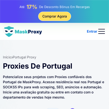
25%
Até
Desconto Em Compras Estáticas De IP
81%
Comprar Agora
Até
Desconto Em Compras Rotativas De IP
Entrar
Início
Portugal Proxy
Proxies De Portugal
Potencialize seus projetos com Proxies confiáveis ​​dos
Portugal de MaskProxy. Acesse residência real nos Portugal e
SOCKS5 IPs para web scraping, SEO, anúncios e automação.
Inicie uma avaliação gratuita ou entre em contato com o
departamento de vendas hoje mesmo.