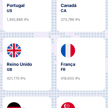
Portugal
Canadá
US
CA
1,450,886 IPs
373,796 IPs
Reino Unido
França
GB
FR
421,770 IPs
418,633 IPs