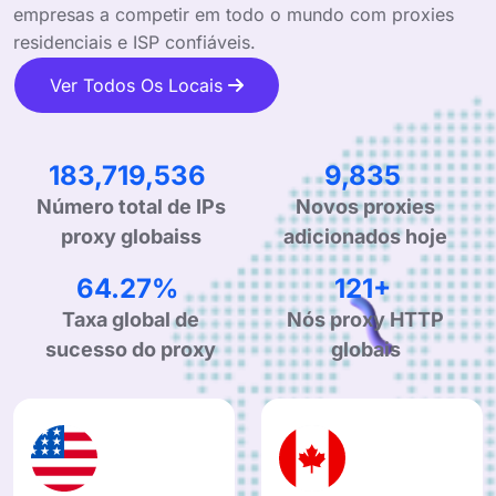
empresas a competir em todo o mundo com proxies
residenciais e ISP confiáveis.
Ver Todos Os Locais
285,532,140
15,286
Número total de IPs
Novos proxies
proxy globaiss
adicionados hoje
99.90%
190+
Nós proxy HTTP
Taxa global de
globais
sucesso do proxy