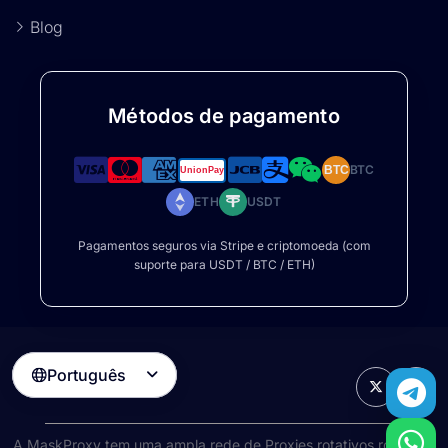
Blog
Métodos de pagamento
BTC
BTC
ETH
USDT
Pagamentos seguros via Stripe e criptomoeda (com
suporte para USDT / BTC / ETH)
Português

A MaskProxy tem uma ampla rede de
Proxies rotativos rotativos