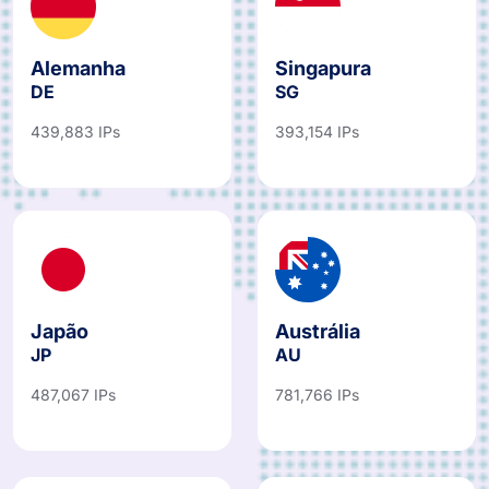
Alemanha
Singapura
DE
SG
439,883 IPs
393,154 IPs
Japão
Austrália
JP
AU
487,067 IPs
781,766 IPs