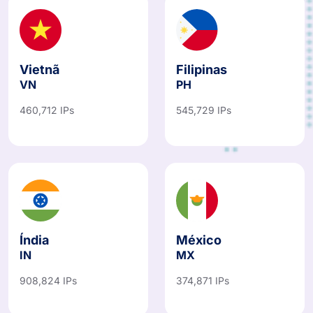
Vietnã
Filipinas
VN
PH
460,712 IPs
545,729 IPs
Índia
México
IN
MX
908,824 IPs
374,871 IPs