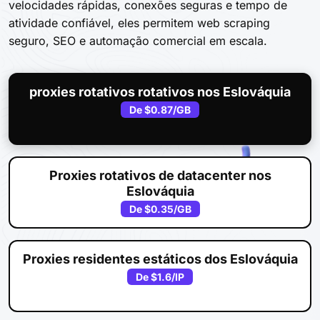
velocidades rápidas, conexões seguras e tempo de
atividade confiável, eles permitem web scraping
seguro, SEO e automação comercial em escala.
proxies rotativos rotativos nos Eslováquia
De
$0.87
/GB
Proxies rotativos de datacenter nos
Eslováquia
De
$0.35
/GB
Proxies residentes estáticos dos Eslováquia
De
$1.6
/IP