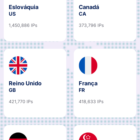
Eslováquia
Canadá
US
CA
1,450,886 IPs
373,796 IPs
Reino Unido
França
GB
FR
421,770 IPs
418,633 IPs