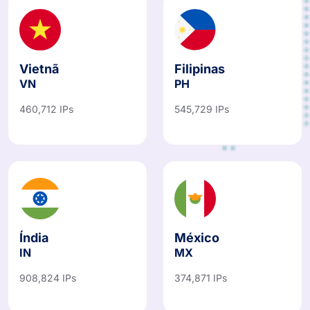
Vietnã
Filipinas
VN
PH
460,712 IPs
545,729 IPs
Índia
México
IN
MX
908,824 IPs
374,871 IPs