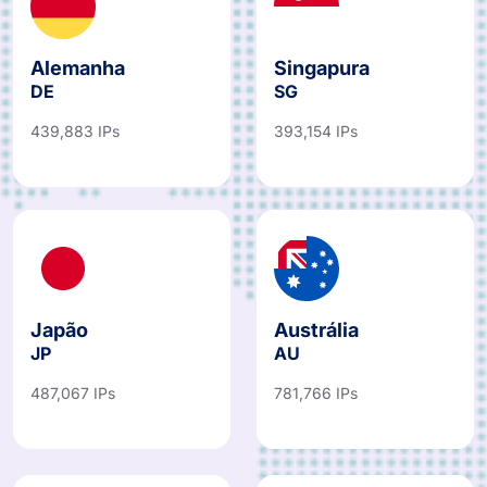
Alemanha
Singapura
DE
SG
439,883 IPs
393,154 IPs
Japão
Austrália
JP
AU
487,067 IPs
781,766 IPs