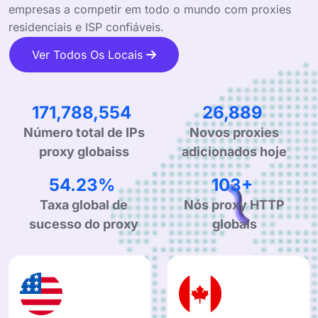
empresas a competir em todo o mundo com proxies
residenciais e ISP confiáveis.
Ver Todos Os Locais
307,772,758
48,175
Número total de IPs
Novos proxies
proxy globaiss
adicionados hoje
97.15%
184+
Taxa global de
Nós proxy HTTP
sucesso do proxy
globais