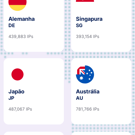
Alemanha
Singapura
DE
SG
439,883 IPs
393,154 IPs
Japão
Austrália
JP
AU
487,067 IPs
781,766 IPs