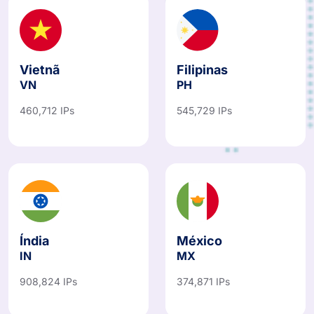
Vietnã
Filipinas
VN
PH
460,712 IPs
545,729 IPs
Índia
México
IN
MX
908,824 IPs
374,871 IPs