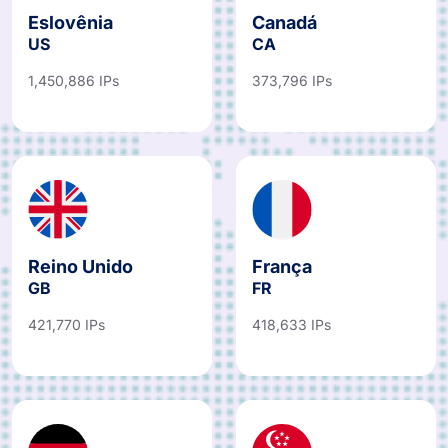
Eslovênia
Canadá
US
CA
1,450,886 IPs
373,796 IPs
Reino Unido
França
GB
FR
421,770 IPs
418,633 IPs