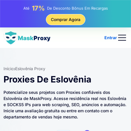
25%
Até
Desconto Em Compras Estáticas De IP
81%
Comprar Agora
Até
Desconto Em Compras Rotativas De IP
Entrar
Início
Eslovênia Proxy
Proxies De Eslovênia
Potencialize seus projetos com Proxies confiáveis ​​dos
Eslovênia de MaskProxy. Acesse residência real nos Eslovênia
e SOCKS5 IPs para web scraping, SEO, anúncios e automação.
Inicie uma avaliação gratuita ou entre em contato com o
departamento de vendas hoje mesmo.