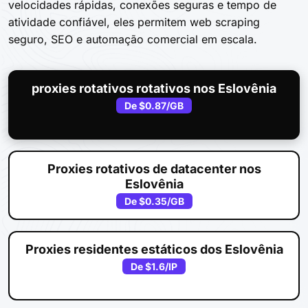
velocidades rápidas, conexões seguras e tempo de
atividade confiável, eles permitem web scraping
seguro, SEO e automação comercial em escala.
proxies rotativos rotativos nos Eslovênia
De
$0.87
/GB
Proxies rotativos de datacenter nos
Eslovênia
De
$0.35
/GB
Proxies residentes estáticos dos Eslovênia
De
$1.6
/IP