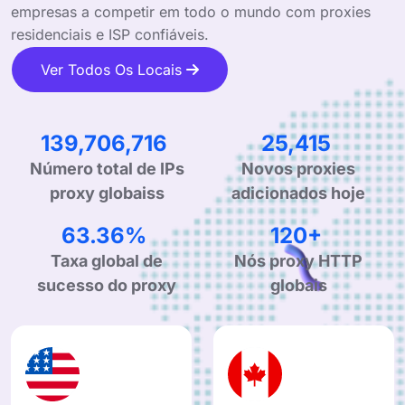
empresas a competir em todo o mundo com proxies
residenciais e ISP confiáveis.
Ver Todos Os Locais
220,258,337
40,070
Número total de IPs
Novos proxies
proxy globaiss
adicionados hoje
99.90%
190+
Taxa global de
Nós proxy HTTP
sucesso do proxy
globais