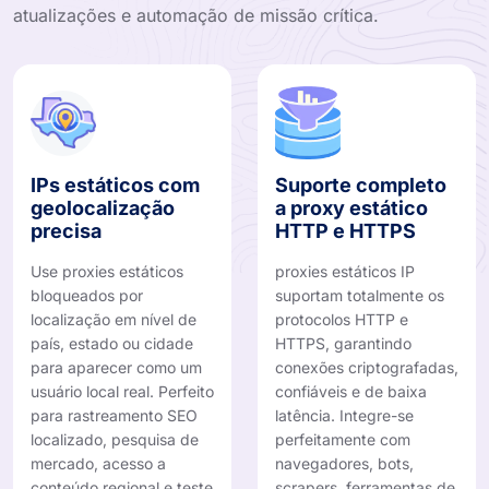
atualizações e automação de missão crítica.
IPs estáticos com
Suporte completo
geolocalização
a proxy estático
precisa
HTTP e HTTPS
Use proxies estáticos
proxies estáticos IP
bloqueados por
suportam totalmente os
localização em nível de
protocolos HTTP e
país, estado ou cidade
HTTPS, garantindo
para aparecer como um
conexões criptografadas,
usuário local real. Perfeito
confiáveis ​​e de baixa
para rastreamento SEO
latência. Integre-se
localizado, pesquisa de
perfeitamente com
mercado, acesso a
navegadores, bots,
conteúdo regional e teste
scrapers, ferramentas de