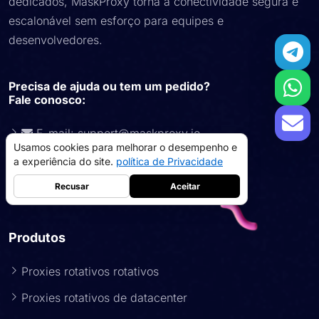
escalonável sem esforço para equipes e
desenvolvedores.
Precisa de ajuda ou tem um pedido?
Fale conosco:
E-mail:
support@maskproxy.io
Usamos cookies para melhorar o desempenho e
Telegram: @MaskProxy
a experiência do site.
política de Privacidade
WhatsApp: MaskProxy
Recusar
Aceitar
Produtos
Proxies Residenciais
5GB
-
$9
Proxies rotativos rotativos
Proxies de datacenter
10GB
-
$5
Proxies rotativos de datacenter
->
Proxies residenciais estáticos