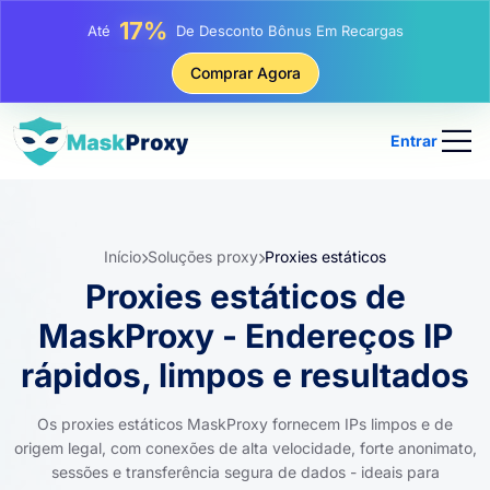
25%
Até
Desconto Em Compras Estáticas De IP
81%
Comprar Agora
Até
Desconto Em Compras Rotativas De IP
Entrar
Início
Soluções proxy
Proxies estáticos
Proxies estáticos de
MaskProxy - Endereços IP
rápidos, limpos e resultados
Os proxies estáticos MaskProxy fornecem IPs limpos e de
origem legal, com conexões de alta velocidade, forte anonimato,
sessões e transferência segura de dados - ideais para