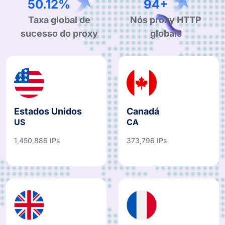
94.87%
180+
Taxa global de
Nós proxy HTTP
sucesso do proxy
globais
Estados Unidos
Canadá
US
CA
1,450,886 IPs
373,796 IPs