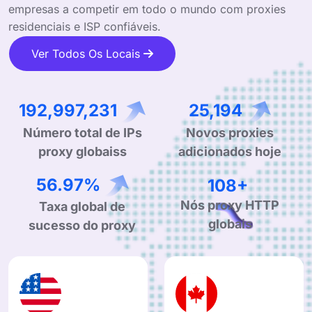
empresas a competir em todo o mundo com proxies
residenciais e ISP confiáveis.
Ver Todos Os Locais
333,082,007
43,482
Novos proxies
Número total de IPs
adicionados hoje
proxy globaiss
99.44%
189+
Nós proxy HTTP
Taxa global de
globais
sucesso do proxy