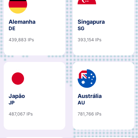
Alemanha
Singapura
DE
SG
439,883 IPs
393,154 IPs
Japão
Austrália
JP
AU
487,067 IPs
781,766 IPs