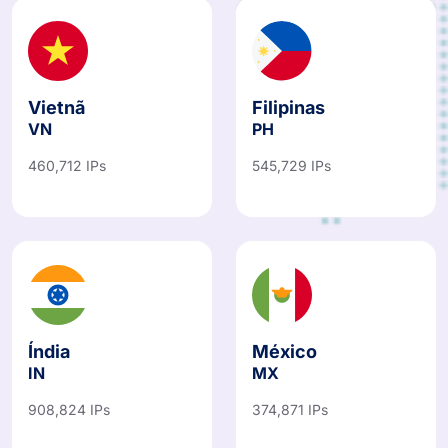
Vietnã
Filipinas
VN
PH
460,712 IPs
545,729 IPs
Índia
México
IN
MX
908,824 IPs
374,871 IPs