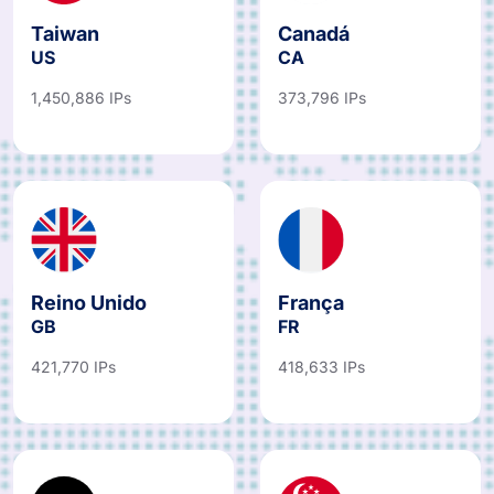
Taiwan
Canadá
US
CA
1,450,886 IPs
373,796 IPs
Reino Unido
França
GB
FR
421,770 IPs
418,633 IPs