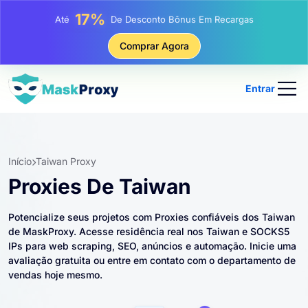
25%
Até
Desconto Em Compras Estáticas De IP
81%
Comprar Agora
Até
Desconto Em Compras Rotativas De IP
Entrar
Início
Taiwan Proxy
Proxies De Taiwan
Potencialize seus projetos com Proxies confiáveis ​​dos Taiwan
de MaskProxy. Acesse residência real nos Taiwan e SOCKS5
IPs para web scraping, SEO, anúncios e automação. Inicie uma
avaliação gratuita ou entre em contato com o departamento de
vendas hoje mesmo.