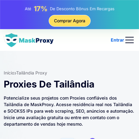
25%
Até
Desconto Em Compras Estáticas De IP
81%
Comprar Agora
Até
Desconto Em Compras Rotativas De IP
Entrar
Início
Tailândia Proxy
Proxies De Tailândia
Potencialize seus projetos com Proxies confiáveis ​​dos
Tailândia de MaskProxy. Acesse residência real nos Tailândia
e SOCKS5 IPs para web scraping, SEO, anúncios e automação.
Inicie uma avaliação gratuita ou entre em contato com o
departamento de vendas hoje mesmo.