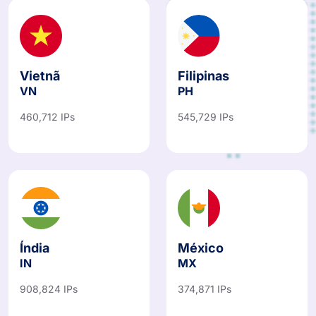
Vietnã
Filipinas
VN
PH
460,712 IPs
545,729 IPs
Índia
México
IN
MX
908,824 IPs
374,871 IPs