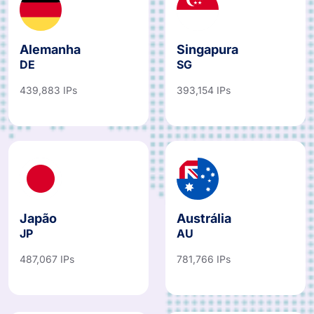
Alemanha
Singapura
DE
SG
439,883 IPs
393,154 IPs
Japão
Austrália
JP
AU
487,067 IPs
781,766 IPs