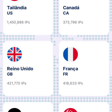
Tailândia
Canadá
US
CA
1,450,886 IPs
373,796 IPs
Reino Unido
França
GB
FR
421,770 IPs
418,633 IPs