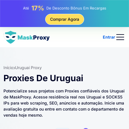
25%
Até
Desconto Em Compras Estáticas De IP
81%
Comprar Agora
Até
Desconto Em Compras Rotativas De IP
Entrar
Início
Uruguai Proxy
Proxies De Uruguai
Potencialize seus projetos com Proxies confiáveis ​​dos Uruguai
de MaskProxy. Acesse residência real nos Uruguai e SOCKS5
IPs para web scraping, SEO, anúncios e automação. Inicie uma
avaliação gratuita ou entre em contato com o departamento de
vendas hoje mesmo.