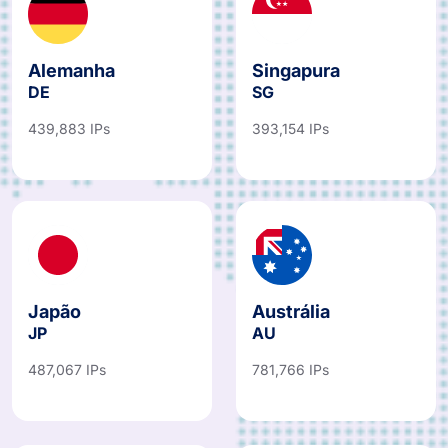
Alemanha
Singapura
DE
SG
439,883 IPs
393,154 IPs
Japão
Austrália
JP
AU
487,067 IPs
781,766 IPs