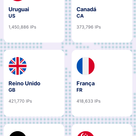
Uruguai
Canadá
US
CA
1,450,886 IPs
373,796 IPs
Reino Unido
França
GB
FR
421,770 IPs
418,633 IPs