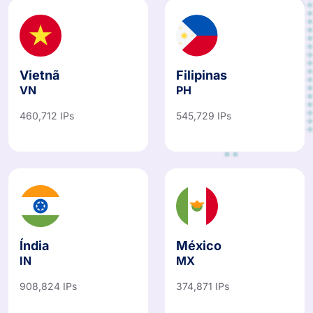
Vietnã
Filipinas
VN
PH
460,712 IPs
545,729 IPs
Índia
México
IN
MX
908,824 IPs
374,871 IPs