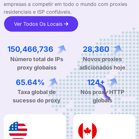
empresas a competir em todo o mundo com proxies
residenciais e ISP confiáveis.
Ver Todos Os Locais
222,772,241
41,989
Número total de IPs
Novos proxies
proxy globaiss
adicionados hoje
99.90%
190+
Taxa global de
Nós proxy HTTP
sucesso do proxy
globais