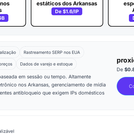
 nos
estáticos dos Arkansas
esp
s
De
$1.6
/IP
GB
alização
Rastreamento SERP nos EUA
proxi
 preços
Dados de varejo e estoque
De
$0.
 baseada em sessão ou tempo. Altamente
etrônico nos Arkansas, gerenciamento de mídia
C
ientes antibloqueio que exigem IPs domésticos
lizável