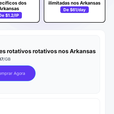
ecíficos dos
ilimitadas nos Arkansas
Arkansas
De
$61
/day
De
$1.2
/IP
es rotativos rotativos nos Arkansas
87
/GB
omprar Agora