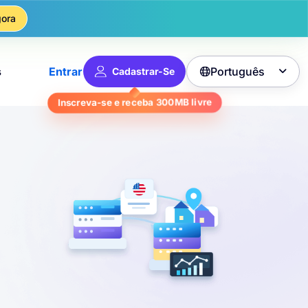
ora
Português
s
Entrar
Cadastrar-Se

livre
300MB
Inscreva-se e receba