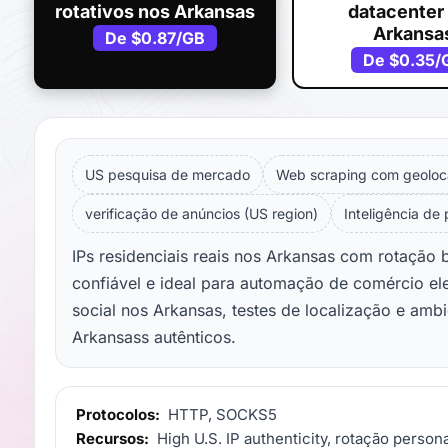
rotativos nos Arkansas
datacenter
Arkansa
De
$0.87
/GB
De
$0.35
/
US pesquisa de mercado
Web scraping com geoloc
verificação de anúncios (US region)
Inteligência de
IPs residenciais reais nos Arkansas com rotação
confiável e ideal para automação de comércio el
social nos Arkansas, testes de localização e amb
Arkansass autênticos.
Protocolos:
HTTP, SOCKS5
Recursos:
High U.S. IP authenticity, rotação persona