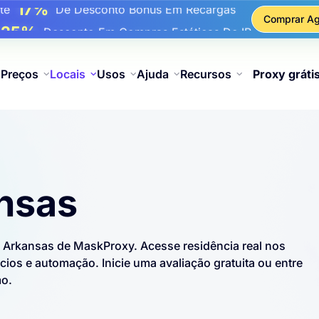
17%
Até
De Desconto Bônus Em Recargas
Comprar Ag
25%
é
Desconto Em Compras Estáticas De IP
81%
é
Desconto Em Compras Rotativas De IP
Preços
Locais
Usos
Ajuda
Recursos
Proxy gráti
nsas
os Arkansas de MaskProxy. Acesse residência real nos
os e automação. Inicie uma avaliação gratuita ou entre
mo.