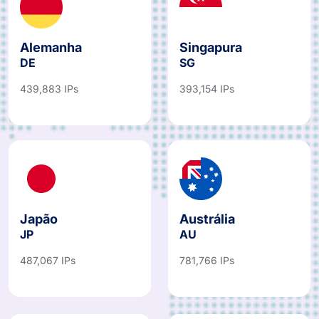
Alemanha
Singapura
DE
SG
439,883 IPs
393,154 IPs
Japão
Austrália
JP
AU
487,067 IPs
781,766 IPs