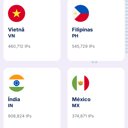
Vietnã
Filipinas
VN
PH
460,712 IPs
545,729 IPs
Índia
México
IN
MX
908,824 IPs
374,871 IPs