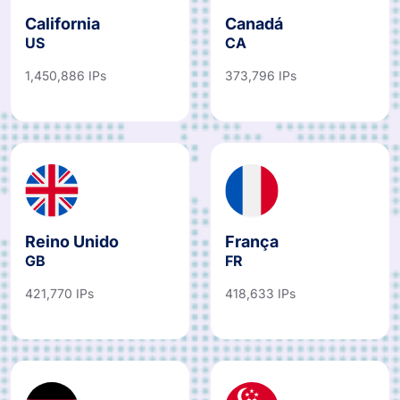
California
Canadá
US
CA
1,450,886 IPs
373,796 IPs
Reino Unido
França
GB
FR
421,770 IPs
418,633 IPs