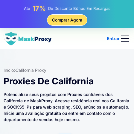
25%
Até
Desconto Em Compras Estáticas De IP
81%
Comprar Agora
Até
Desconto Em Compras Rotativas De IP
Entrar
Início
California Proxy
Proxies De California
Potencialize seus projetos com Proxies confiáveis ​​dos
California de MaskProxy. Acesse residência real nos California
e SOCKS5 IPs para web scraping, SEO, anúncios e automação.
Inicie uma avaliação gratuita ou entre em contato com o
departamento de vendas hoje mesmo.