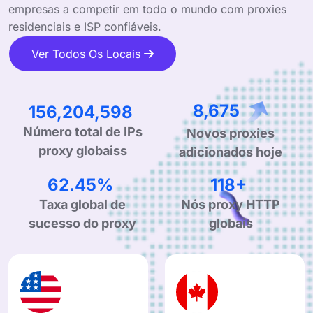
empresas a competir em todo o mundo com proxies
residenciais e ISP confiáveis.
Ver Todos Os Locais
248,056,304
13,777
Novos proxies
Número total de IPs
adicionados hoje
proxy globaiss
99.90%
190+
Taxa global de
Nós proxy HTTP
sucesso do proxy
globais