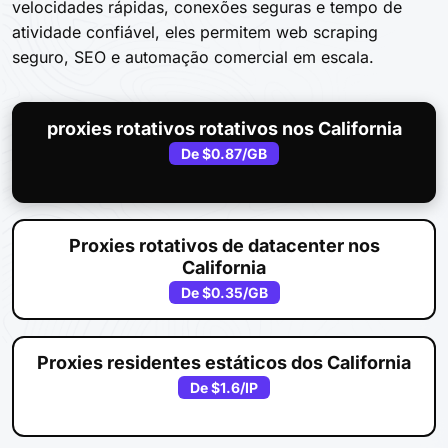
velocidades rápidas, conexões seguras e tempo de
atividade confiável, eles permitem web scraping
seguro, SEO e automação comercial em escala.
proxies rotativos rotativos nos California
De
$0.87
/GB
Proxies rotativos de datacenter nos
California
De
$0.35
/GB
Proxies residentes estáticos dos California
De
$1.6
/IP