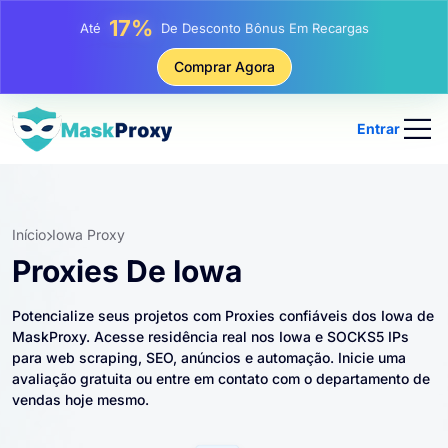
25%
Até
Desconto Em Compras Estáticas De IP
81%
Comprar Agora
Até
Desconto Em Compras Rotativas De IP
Entrar
Início
Iowa Proxy
Proxies De Iowa
Potencialize seus projetos com Proxies confiáveis ​​dos Iowa de
MaskProxy. Acesse residência real nos Iowa e SOCKS5 IPs
para web scraping, SEO, anúncios e automação. Inicie uma
avaliação gratuita ou entre em contato com o departamento de
vendas hoje mesmo.