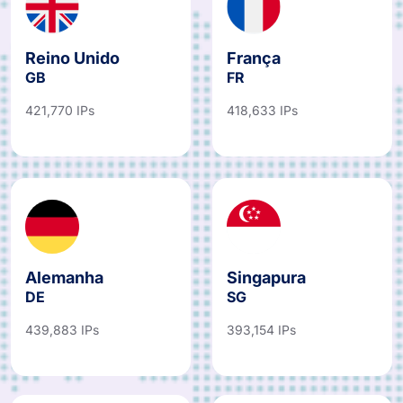
Reino Unido
França
GB
FR
421,770 IPs
418,633 IPs
Alemanha
Singapura
DE
SG
439,883 IPs
393,154 IPs