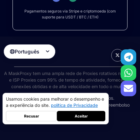
Pagamentos seguros via Stripe e criptomoeda (com
suporte para USDT / BTC / ETH)
Português

A MaskProxy tem uma ampla rede de
Proxies rotativos rotativos
e ISP Proxies com 99% de tempo de atividade, fornecendo
conexões obtidas e de alta velocidade em todo o mundo.
©
2026
AIWAY LIMITED. Todos os direitos reservados.
Usamos cookies para melhorar o desempenho e
Termos de Serviço
política de Privacidade
Política de reembolso
a experiência do site.
política de Privacidade
Política de cookies
Recusar
Aceitar