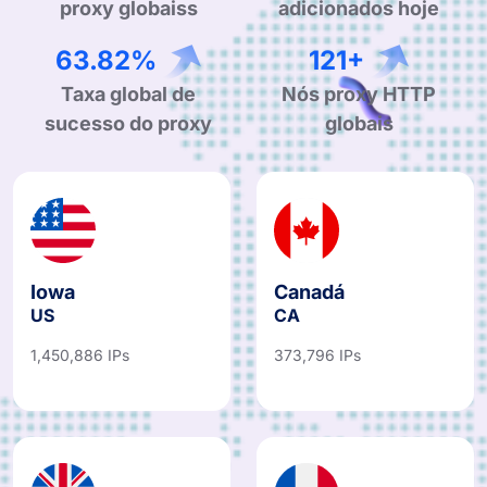
proxy globaiss
adicionados hoje
99.90%
190+
Taxa global de
Nós proxy HTTP
sucesso do proxy
globais
Iowa
Canadá
US
CA
1,450,886 IPs
373,796 IPs