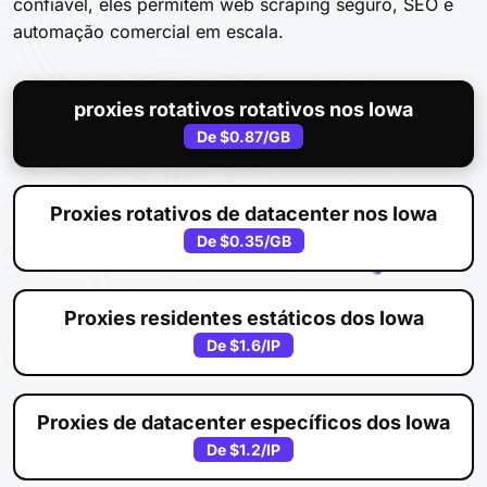
confiável, eles permitem web scraping seguro, SEO e
automação comercial em escala.
proxies rotativos rotativos nos Iowa
De
$0.87
/GB
Proxies rotativos de datacenter nos Iowa
De
$0.35
/GB
Proxies residentes estáticos dos Iowa
De
$1.6
/IP
Proxies de datacenter específicos dos Iowa
De
$1.2
/IP