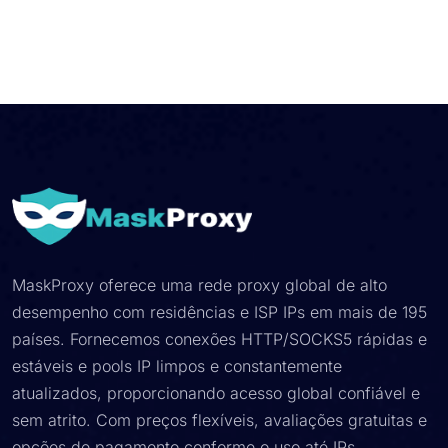
MaskProxy oferece uma rede proxy global de alto
desempenho com residências e ISP IPs em mais de 195
países. Fornecemos conexões HTTP/SOCKS5 rápidas e
estáveis ​​e pools IP limpos e constantemente
atualizados, proporcionando acesso global confiável e
sem atrito. Com preços flexíveis, avaliações gratuitas e
opções de pagamento conforme o uso até IPs