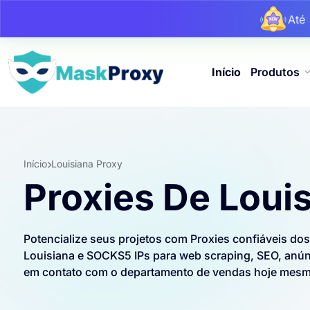
At
At
Início
Produtos
Início
Louisiana Proxy
Proxies De Loui
Potencialize seus projetos com Proxies confiáveis ​​d
Louisiana e SOCKS5 IPs para web scraping, SEO, anúnc
em contato com o departamento de vendas hoje mes