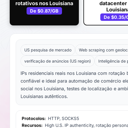
rotativos nos Louisiana
datacenter
Louisian
De
$0.87
/GB
De
$0.35
/
US pesquisa de mercado
Web scraping com geoloc
verificação de anúncios (US region)
Inteligência de
IPs residenciais reais nos Louisiana com rotaçã
confiável e ideal para automação de comércio el
social nos Louisiana, testes de localização e am
Louisianas autênticos.
Protocolos:
HTTP, SOCKS5
Recursos:
High U.S. IP authenticity, rotação persona