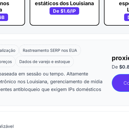
 nos
estáticos dos Louisiana
esp
a
De
$1.6
/IP
GB
alização
Rastreamento SERP nos EUA
proxi
 preços
Dados de varejo e estoque
De
$0.
o baseada em sessão ou tempo. Altamente
etrônico nos Louisiana, gerenciamento de mídia
Co
bientes antibloqueio que exigem IPs domésticos
lizável