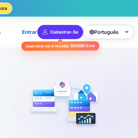
ora
Português
s
Entrar
Cadastrar-Se

Inscreva-se e receba
300MB
livre