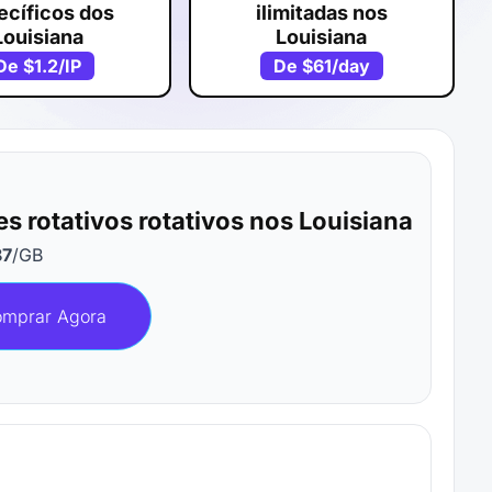
ecíficos dos
ilimitadas nos
Louisiana
Louisiana
De
$1.2
/IP
De
$61
/day
es rotativos rotativos nos Louisiana
87
/GB
mprar Agora