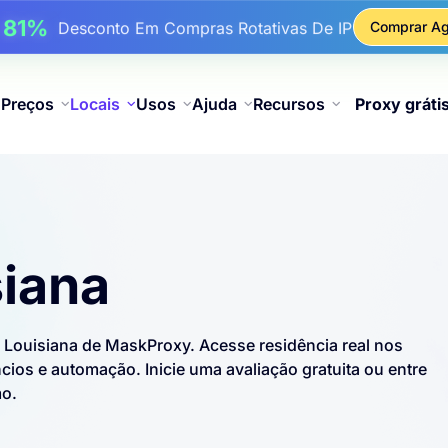
17%
Até
De Desconto Bônus Em Recargas
Comprar Ag
25%
é
Desconto Em Compras Estáticas De IP
81%
é
Desconto Em Compras Rotativas De IP
Preços
Locais
Usos
Ajuda
Recursos
Proxy gráti
siana
os Louisiana de MaskProxy. Acesse residência real nos
ios e automação. Inicie uma avaliação gratuita ou entre
mo.