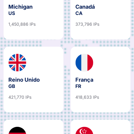
Michigan
Canadá
US
CA
1,450,886 IPs
373,796 IPs
Reino Unido
França
GB
FR
421,770 IPs
418,633 IPs