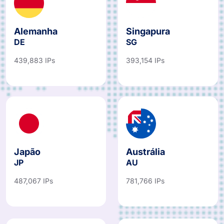
Alemanha
Singapura
DE
SG
439,883 IPs
393,154 IPs
Japão
Austrália
JP
AU
487,067 IPs
781,766 IPs