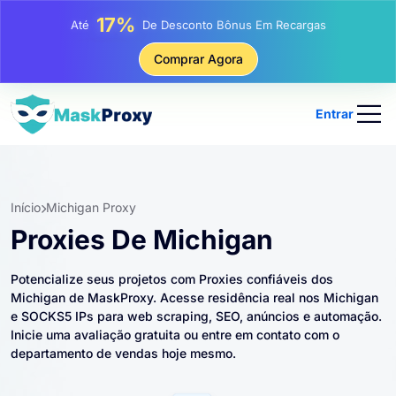
25%
Até
Desconto Em Compras Estáticas De IP
81%
Comprar Agora
Até
Desconto Em Compras Rotativas De IP
Entrar
Início
Michigan Proxy
Proxies De Michigan
Potencialize seus projetos com Proxies confiáveis ​​dos
Michigan de MaskProxy. Acesse residência real nos Michigan
e SOCKS5 IPs para web scraping, SEO, anúncios e automação.
Inicie uma avaliação gratuita ou entre em contato com o
departamento de vendas hoje mesmo.