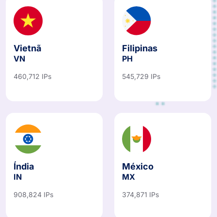
Vietnã
Filipinas
VN
PH
460,712 IPs
545,729 IPs
Índia
México
IN
MX
908,824 IPs
374,871 IPs