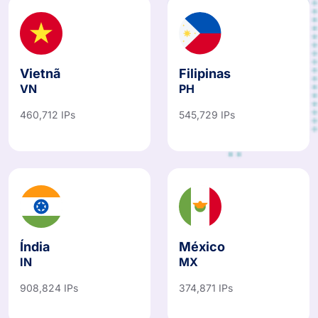
Vietnã
Filipinas
VN
PH
460,712 IPs
545,729 IPs
Índia
México
IN
MX
908,824 IPs
374,871 IPs