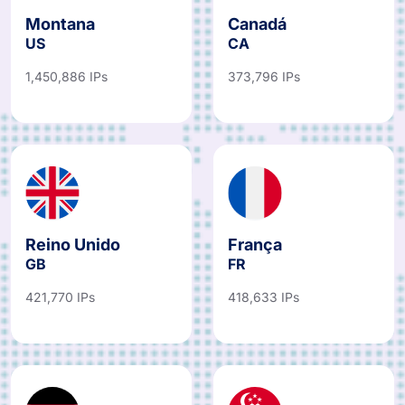
Montana
Canadá
US
CA
1,450,886 IPs
373,796 IPs
Reino Unido
França
GB
FR
421,770 IPs
418,633 IPs