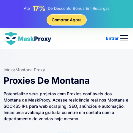
25%
Até
Desconto Em Compras Estáticas De IP
81%
Comprar Agora
Até
Desconto Em Compras Rotativas De IP
Entrar
Início
Montana Proxy
Proxies De Montana
Potencialize seus projetos com Proxies confiáveis ​​dos
Montana de MaskProxy. Acesse residência real nos Montana e
SOCKS5 IPs para web scraping, SEO, anúncios e automação.
Inicie uma avaliação gratuita ou entre em contato com o
departamento de vendas hoje mesmo.