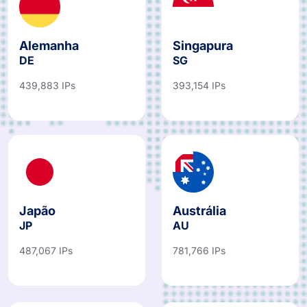
Alemanha
Singapura
DE
SG
439,883 IPs
393,154 IPs
Japão
Austrália
JP
AU
487,067 IPs
781,766 IPs