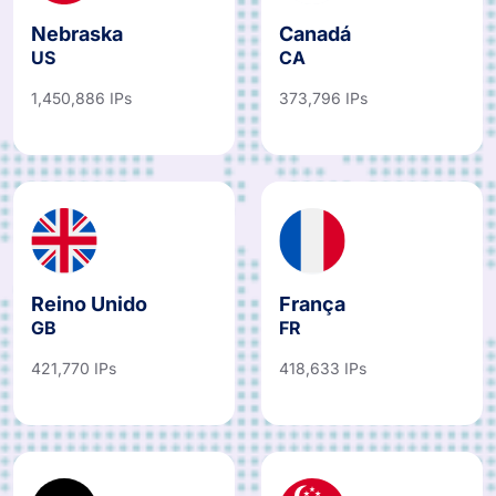
Nebraska
Canadá
US
CA
1,450,886 IPs
373,796 IPs
Reino Unido
França
GB
FR
421,770 IPs
418,633 IPs