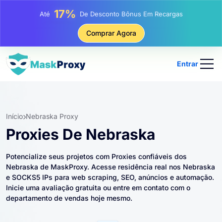
25%
Até
Desconto Em Compras Estáticas De IP
81%
Comprar Agora
Até
Desconto Em Compras Rotativas De IP
Entrar
Início
Nebraska Proxy
Proxies De Nebraska
Potencialize seus projetos com Proxies confiáveis ​​dos
Nebraska de MaskProxy. Acesse residência real nos Nebraska
e SOCKS5 IPs para web scraping, SEO, anúncios e automação.
Inicie uma avaliação gratuita ou entre em contato com o
departamento de vendas hoje mesmo.