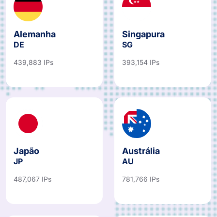
Alemanha
Singapura
DE
SG
439,883 IPs
393,154 IPs
Japão
Austrália
JP
AU
487,067 IPs
781,766 IPs