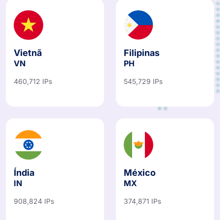
Vietnã
Filipinas
VN
PH
460,712 IPs
545,729 IPs
Índia
México
IN
MX
908,824 IPs
374,871 IPs