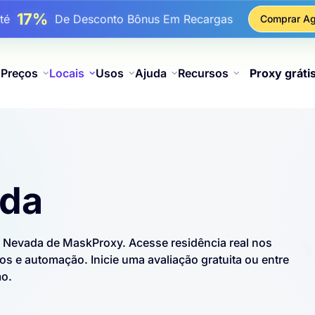
17%
Até
De Desconto Bônus Em Recargas
Comprar Ag
25%
é
Desconto Em Compras Estáticas De IP
81%
é
Desconto Em Compras Rotativas De IP
Preços
Locais
Usos
Ajuda
Recursos
Proxy gráti
ada
os Nevada de MaskProxy. Acesse residência real nos
 e automação. Inicie uma avaliação gratuita ou entre
mo.