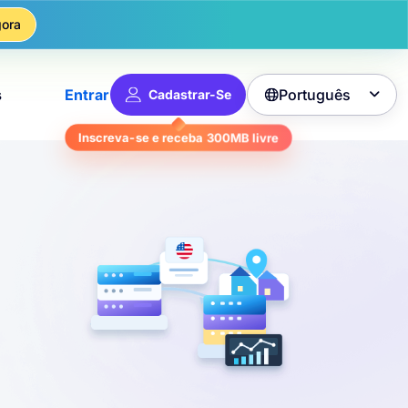
ora
Português
s
Entrar
Cadastrar-Se

livre
300MB
Inscreva-se e receba