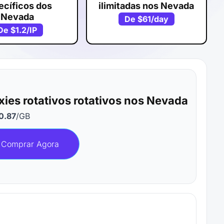
ecíficos dos
ilimitadas nos Nevada
Nevada
De
$61
/day
De
$1.2
/IP
xies rotativos rotativos nos Nevada
0.87
/GB
Comprar Agora