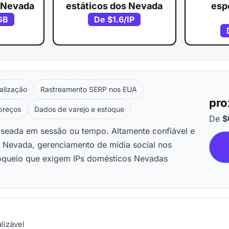
 Nevada
estáticos dos Nevada
esp
GB
De
$1.6
/IP
alização
Rastreamento SERP nos EUA
pro
 preços
Dados de varejo e estoque
De
$
aseada em sessão ou tempo. Altamente confiável e
s Nevada, gerenciamento de mídia social nos
loqueio que exigem IPs domésticos Nevadas
lizável