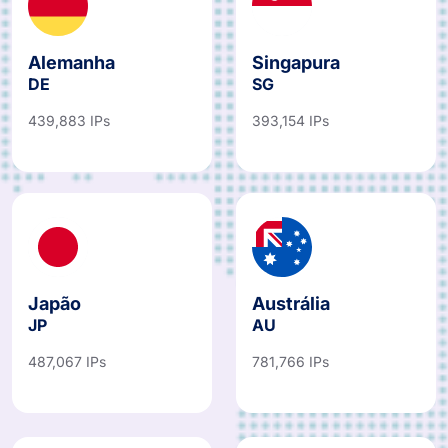
Alemanha
Singapura
DE
SG
439,883 IPs
393,154 IPs
Japão
Austrália
JP
AU
487,067 IPs
781,766 IPs