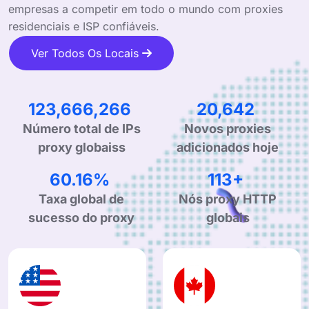
empresas a competir em todo o mundo com proxies
residenciais e ISP confiáveis.
Ver Todos Os Locais
202,257,913
33,761
Número total de IPs
Novos proxies
proxy globaiss
adicionados hoje
99.90%
190+
Taxa global de
Nós proxy HTTP
sucesso do proxy
globais