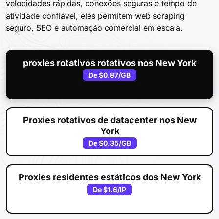
velocidades rápidas, conexões seguras e tempo de
atividade confiável, eles permitem web scraping
seguro, SEO e automação comercial em escala.
proxies rotativos rotativos nos New York
De
$0.87
/GB
Proxies rotativos de datacenter nos New
York
De
$0.35
/GB
Proxies residentes estáticos dos New York
De
$1.6
/IP