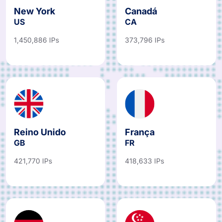
New York
Canadá
US
CA
1,450,886 IPs
373,796 IPs
Reino Unido
França
GB
FR
421,770 IPs
418,633 IPs