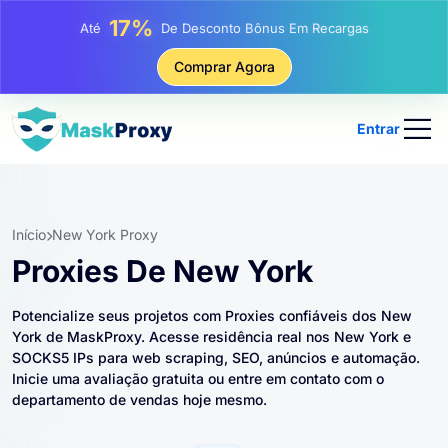
25%
Até
Desconto Em Compras Estáticas De IP
81%
Comprar Agora
Até
Desconto Em Compras Rotativas De IP
Entrar
Início
New York Proxy
Proxies De New York
Potencialize seus projetos com Proxies confiáveis ​​dos New
York de MaskProxy. Acesse residência real nos New York e
SOCKS5 IPs para web scraping, SEO, anúncios e automação.
Inicie uma avaliação gratuita ou entre em contato com o
departamento de vendas hoje mesmo.