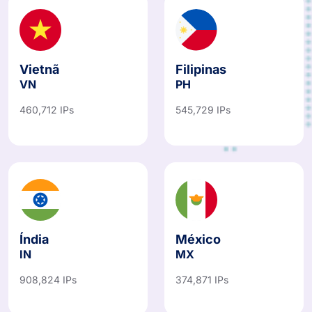
Vietnã
Filipinas
VN
PH
460,712 IPs
545,729 IPs
Índia
México
IN
MX
908,824 IPs
374,871 IPs