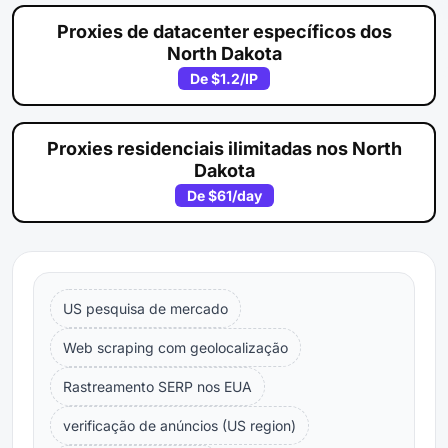
Proxies de datacenter específicos dos
North Dakota
De
$1.2
/IP
Proxies residenciais ilimitadas nos North
Dakota
De
$61
/day
US pesquisa de mercado
Web scraping com geolocalização
Rastreamento SERP nos EUA
verificação de anúncios (US region)