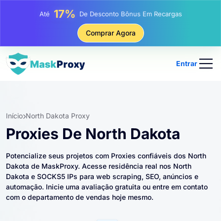
25%
Até
Desconto Em Compras Estáticas De IP
81%
Comprar Agora
Até
Desconto Em Compras Rotativas De IP
Entrar
Início
North Dakota Proxy
Proxies De North Dakota
Potencialize seus projetos com Proxies confiáveis ​​dos North
Dakota de MaskProxy. Acesse residência real nos North
Dakota e SOCKS5 IPs para web scraping, SEO, anúncios e
automação. Inicie uma avaliação gratuita ou entre em contato
com o departamento de vendas hoje mesmo.