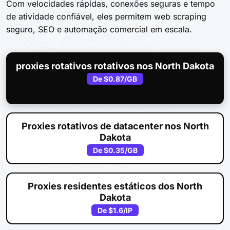
Com velocidades rápidas, conexões seguras e tempo
de atividade confiável, eles permitem web scraping
seguro, SEO e automação comercial em escala.
proxies rotativos rotativos nos North Dakota
De
$0.87
/GB
Proxies rotativos de datacenter nos North
Dakota
De
$0.35
/GB
Proxies residentes estáticos dos North
Dakota
De
$1.6
/IP