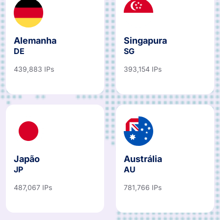
Alemanha
Singapura
DE
SG
439,883 IPs
393,154 IPs
Japão
Austrália
JP
AU
487,067 IPs
781,766 IPs