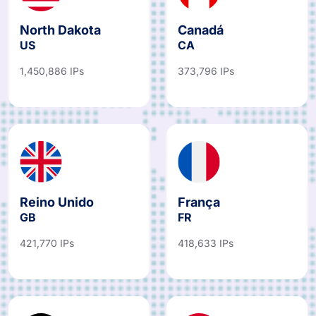
North Dakota
Canadá
US
CA
1,450,886 IPs
373,796 IPs
Reino Unido
França
GB
FR
421,770 IPs
418,633 IPs