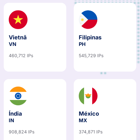
Vietnã
Filipinas
VN
PH
460,712 IPs
545,729 IPs
Índia
México
IN
MX
908,824 IPs
374,871 IPs