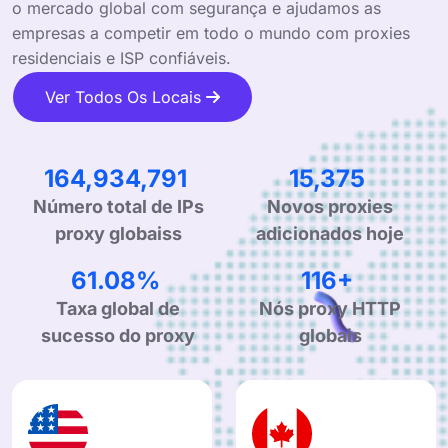
o mercado global com segurança e ajudamos as
empresas a competir em todo o mundo com proxies
residenciais e ISP confiáveis.
Ver Todos Os Locais
269,753,163
25,147
Número total de IPs
Novos proxies
proxy globaiss
adicionados hoje
99.90%
190+
Taxa global de
Nós proxy HTTP
sucesso do proxy
globais