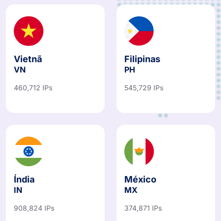
Vietnã
Filipinas
VN
PH
460,712 IPs
545,729 IPs
Índia
México
IN
MX
908,824 IPs
374,871 IPs