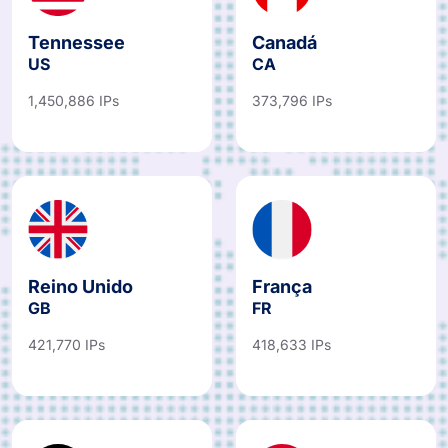
Tennessee
Canadá
US
CA
1,450,886 IPs
373,796 IPs
Reino Unido
França
GB
FR
421,770 IPs
418,633 IPs