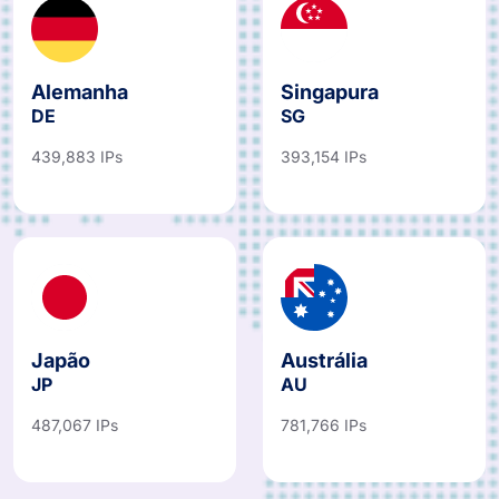
Alemanha
Singapura
DE
SG
439,883 IPs
393,154 IPs
Japão
Austrália
JP
AU
487,067 IPs
781,766 IPs