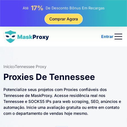
25%
Até
Desconto Em Compras Estáticas De IP
81%
Comprar Agora
Até
Desconto Em Compras Rotativas De IP
Entrar
Início
Tennessee Proxy
Proxies De Tennessee
Potencialize seus projetos com Proxies confiáveis ​​dos
Tennessee de MaskProxy. Acesse residência real nos
Tennessee e SOCKS5 IPs para web scraping, SEO, anúncios e
automação. Inicie uma avaliação gratuita ou entre em contato
com o departamento de vendas hoje mesmo.