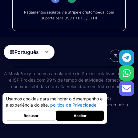
Pagamentos seguros via Stripe e criptomoeda (com
suporte para USDT / BTC / ETH)
Português

A MaskProxy tem uma ampla rede de
Proxies rotativos rotativos
e ISP Proxies com 99% de tempo de atividade, fornecendo
conexões obtidas e de alta velocidade em todo o mundo.
©
2026
AIWAY LIMITED. Todos os direitos reservados.
Usamos cookies para melhorar o desempenho e
Termos de Serviço
política de Privacidade
Política de reembolso
a experiência do site.
política de Privacidade
Política de cookies
Recusar
Aceitar