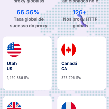
Número total de IPs
adicionados hoje
proxy globaiss
99.90%
190+
Taxa global de
Nós proxy HTTP
sucesso do proxy
globais
Utah
Canadá
US
CA
1,450,886 IPs
373,796 IPs