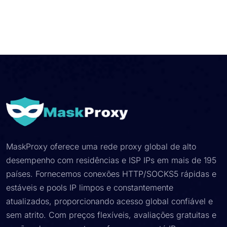
MaskProxy oferece uma rede proxy global de alto
desempenho com residências e ISP IPs em mais de 195
países. Fornecemos conexões HTTP/SOCKS5 rápidas e
estáveis ​​e pools IP limpos e constantemente
atualizados, proporcionando acesso global confiável e
sem atrito. Com preços flexíveis, avaliações gratuitas e