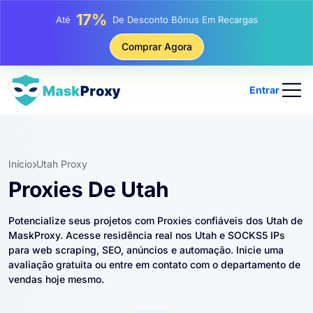
25%
Até
Desconto Em Compras Estáticas De IP
81%
Comprar Agora
Até
Desconto Em Compras Rotativas De IP
Entrar
Início
Utah Proxy
Proxies De Utah
Potencialize seus projetos com Proxies confiáveis ​​dos Utah de
MaskProxy. Acesse residência real nos Utah e SOCKS5 IPs
para web scraping, SEO, anúncios e automação. Inicie uma
avaliação gratuita ou entre em contato com o departamento de
vendas hoje mesmo.