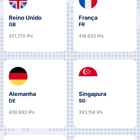
Reino Unido
França
GB
FR
421,770 IPs
418,633 IPs
Alemanha
Singapura
DE
SG
439,883 IPs
393,154 IPs