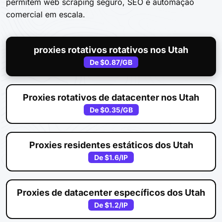
permitem web scraping seguro, SEO e automação
comercial em escala.
proxies rotativos rotativos nos Utah
De
$0.87
/GB
Proxies rotativos de datacenter nos Utah
De
$0.35
/GB
Proxies residentes estáticos dos Utah
De
$1.6
/IP
Proxies de datacenter específicos dos Utah
De
$1.2
/IP