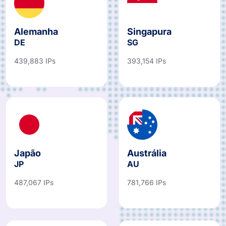
Alemanha
Singapura
DE
SG
439,883 IPs
393,154 IPs
Japão
Austrália
JP
AU
487,067 IPs
781,766 IPs