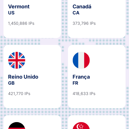
Vermont
Canadá
US
CA
1,450,886 IPs
373,796 IPs
Reino Unido
França
GB
FR
421,770 IPs
418,633 IPs