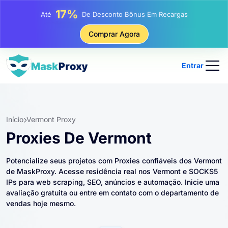
25%
Até
Desconto Em Compras Estáticas De IP
81%
Comprar Agora
Até
Desconto Em Compras Rotativas De IP
Entrar
Início
Vermont Proxy
Proxies De Vermont
Potencialize seus projetos com Proxies confiáveis ​​dos Vermont
de MaskProxy. Acesse residência real nos Vermont e SOCKS5
IPs para web scraping, SEO, anúncios e automação. Inicie uma
avaliação gratuita ou entre em contato com o departamento de
vendas hoje mesmo.