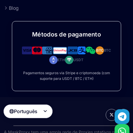
Blog
Métodos de pagamento
BTC
BTC
ETH
USDT
Pagamentos seguros via Stripe e criptomoeda (com
suporte para USDT / BTC / ETH)
Português

A MaskProxy tem uma ampla rede de
Proxies rotativos rotativos