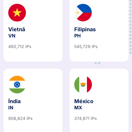
Vietnã
Filipinas
VN
PH
460,712 IPs
545,729 IPs
Índia
México
IN
MX
908,824 IPs
374,871 IPs