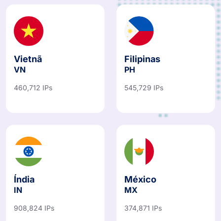
Vietnã
Filipinas
VN
PH
460,712 IPs
545,729 IPs
Índia
México
IN
MX
908,824 IPs
374,871 IPs