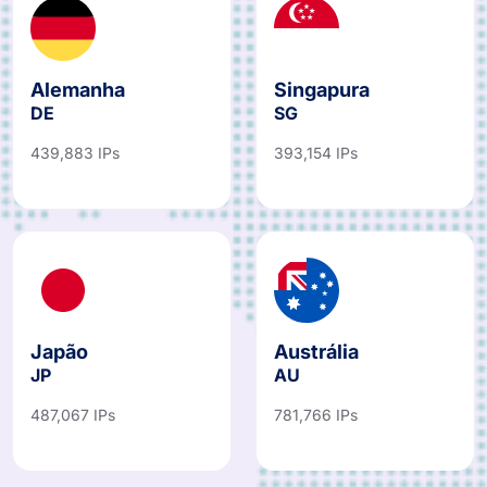
Alemanha
Singapura
DE
SG
439,883 IPs
393,154 IPs
Japão
Austrália
JP
AU
487,067 IPs
781,766 IPs