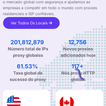
o mercado global com segurança e ajudamos as
empresas a competir em todo o mundo com proxies
residenciais e ISP confiáveis.
Ver Todos Os Locais
318,173,459
20,112
Número total de IPs
Novos proxies
proxy globaiss
adicionados hoje
99.90%
190+
Taxa global de
Nós proxy HTTP
sucesso do proxy
globais