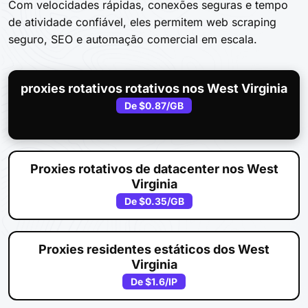
Com velocidades rápidas, conexões seguras e tempo
de atividade confiável, eles permitem web scraping
seguro, SEO e automação comercial em escala.
proxies rotativos rotativos nos West Virginia
De
$0.87
/GB
Proxies rotativos de datacenter nos West
Virginia
De
$0.35
/GB
Proxies residentes estáticos dos West
Virginia
De
$1.6
/IP