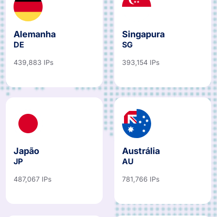
Alemanha
Singapura
DE
SG
439,883 IPs
393,154 IPs
Japão
Austrália
JP
AU
487,067 IPs
781,766 IPs