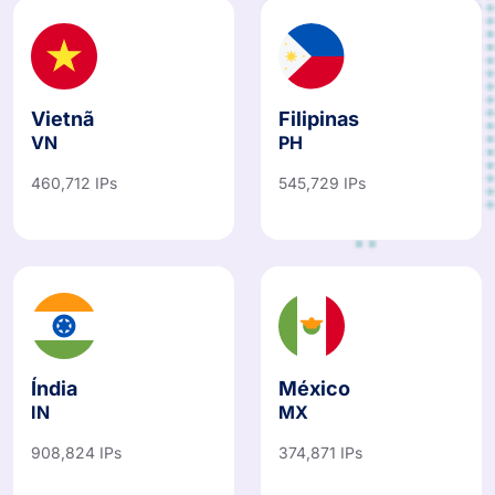
Vietnã
Filipinas
VN
PH
460,712 IPs
545,729 IPs
Índia
México
IN
MX
908,824 IPs
374,871 IPs