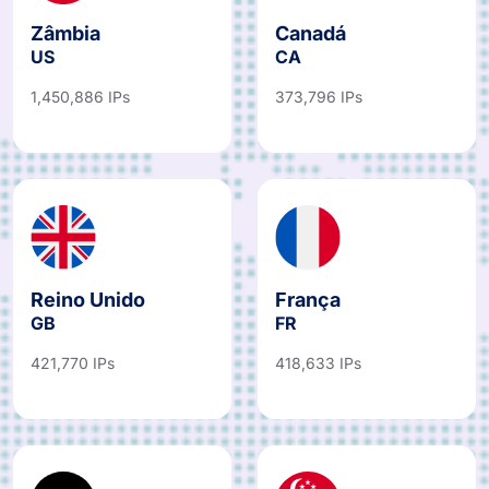
Zâmbia
Canadá
US
CA
1,450,886 IPs
373,796 IPs
Reino Unido
França
GB
FR
421,770 IPs
418,633 IPs