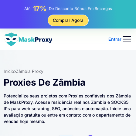
25%
Até
Desconto Em Compras Estáticas De IP
81%
Comprar Agora
Até
Desconto Em Compras Rotativas De IP
Entrar
Início
Zâmbia Proxy
Proxies De Zâmbia
Potencialize seus projetos com Proxies confiáveis ​​dos Zâmbia
de MaskProxy. Acesse residência real nos Zâmbia e SOCKS5
IPs para web scraping, SEO, anúncios e automação. Inicie uma
avaliação gratuita ou entre em contato com o departamento de
vendas hoje mesmo.