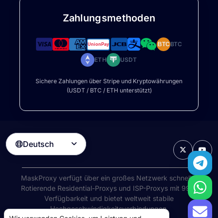
Zahlungsmethoden
BTC
BTC
ETH
USDT
Sichere Zahlungen über Stripe und Kryptowährungen
(USDT / BTC / ETH unterstützt)
Deutsch

MaskProxy verfügt über ein großes Netzwerk schneller
Rotierende Residential-Proxys
und ISP-Proxys mit 99%
Verfügbarkeit und bietet weltweit stabile
Hochgeschwindigkeitsverbindungen.