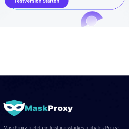
Testversion Starten
MaskProxy bietet ein leistungsstarkes globales Proxy-