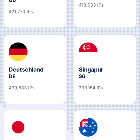
Königreich
FR
GB
418.633 IPs
421.770 IPs
Deutschland
Singapur
DE
SG
439.883 IPs
393.154 IPs