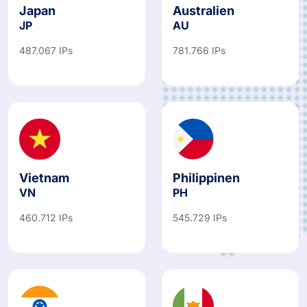
Japan
Australien
JP
AU
487.067 IPs
781.766 IPs
Vietnam
Philippinen
VN
PH
460.712 IPs
545.729 IPs