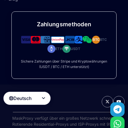
Zahlungsmethoden
BTC
BTC
ETH
USDT
Sichere Zahlungen über Stripe und Kryptowährungen
(USDT / BTC / ETH unterstützt)
Deutsch

MaskProxy verfügt über ein großes Netzwerk schneller
Rotierende Residential-Proxys
und ISP-Proxys mit 99%