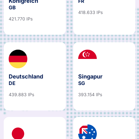
Königreich
FR
GB
418.633 IPs
421.770 IPs
Deutschland
Singapur
DE
SG
439.883 IPs
393.154 IPs