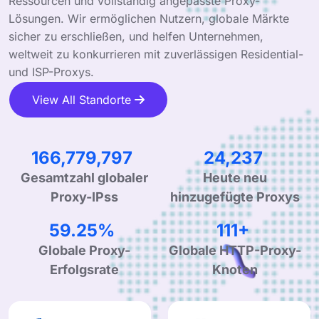
Ressourcen und vollständig angepasste Proxy-
Lösungen. Wir ermöglichen Nutzern, globale Märkte
sicher zu erschließen, und helfen Unternehmen,
weltweit zu konkurrieren mit zuverlässigen Residential-
und ISP-Proxys.
View All Standorte
266,031,051
38,661
Gesamtzahl globaler
Heute neu
Proxy-IPss
hinzugefügte Proxys
95.33%
180+
Globale Proxy-
Globale HTTP-Proxy-
Erfolgsrate
Knoten