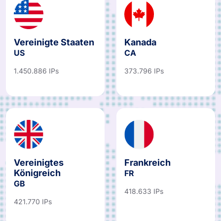
Vereinigte Staaten
Kanada
US
CA
1.450.886 IPs
373.796 IPs
Vereinigtes
Frankreich
Königreich
FR
GB
418.633 IPs
421.770 IPs