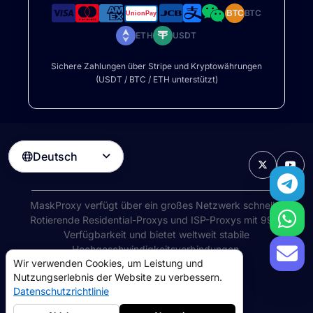
BTC
BTC
ETH
USDT
Sichere Zahlungen über Stripe und Kryptowährungen
(USDT / BTC / ETH unterstützt)
Deutsch

MaskProxy verfügt über ein großes Netzwerk schneller
Rotierende Residential-Proxys
und ISP-Proxys mit 99%
Verfügbarkeit und bietet weltweit stabile
Hochgeschwindigkeitsverbindungen.
Wir verwenden Cookies, um Leistung und
©
2026
AIWAY LIMITED. Alle Rechte vorbehalten.
Nutzungserlebnis der Website zu verbessern.
Nutzungsbedingungen
Datenschutzrichtlinie
Datenschutzrichtlinie
Rückerstattungsrichtlinie
Cookie-Richtlinie