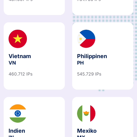
487.067 IPs
781.766 IPs
Vietnam
Philippinen
VN
PH
460.712 IPs
545.729 IPs
Indien
Mexiko