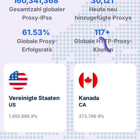
250,108,911
47,110
Gesamtzahl globaler
Heute neu
Proxy-IPss
hinzugefügte Proxys
96.24%
183+
Globale Proxy-
Globale HTTP-Proxy-
Erfolgsrate
Knoten
Vereinigte Staaten
Kanada
US
CA
1.450.886 IPs
373.796 IPs