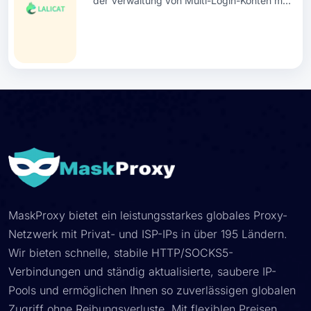
der Verwaltung von Multi-Login-Konten mit
mehreren virtuellen Fingerabdruck-
Browserprofilen, ohne erkannt und gesperrt
zu werden. Laden Sie jetzt Software
herunter und erhalten Sie kostenlose 3-
Tage-Testversionen.
MaskProxy bietet ein leistungsstarkes globales Proxy-
Netzwerk mit Privat- und ISP-IPs in über 195 Ländern.
Wir bieten schnelle, stabile HTTP/SOCKS5-
Verbindungen und ständig aktualisierte, saubere IP-
Pools und ermöglichen Ihnen so zuverlässigen globalen
Zugriff ohne Reibungsverluste. Mit flexiblen Preisen,