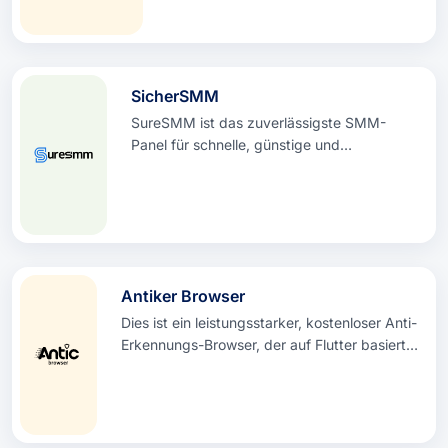
Teamzusammenarbeit)
SicherSMM
SureSMM ist das zuverlässigste SMM-
Panel für schnelle, günstige und
hochwertige Social-Media-Dienste. Kaufen
Sie Facebook, Instagram, YouTube, TikTok
und andere Marketingdienste mit sofortiger
Lieferung, Support rund um die Uhr und
den günstigen Wiederverkäuferpreisen.
Antiker Browser
Dies ist ein leistungsstarker, kostenloser Anti-
Erkennungs-Browser, der auf Flutter basiert
und zum Erstellen einer unbegrenzten Anzahl
von Profilen mit flexibler Anpassung für alle
Aufgaben dient. Die Lösung garantiert
vollständige Vertraulichkeit für die Benutzer