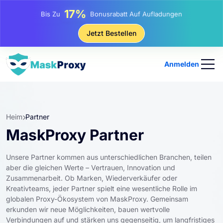
17%
Bis Zu
Bonusrabatt Auf Aufladungen
25%
Jetzt Bestellen
Bis Zu
Rabatt Auf Statische IP-Käufe
81%
Bis Zu
Rabatt Auf Rotierende IP Einkäufe
Anmelden
Heim
Partner
MaskProxy Partner
Unsere Partner kommen aus unterschiedlichen Branchen, teilen
aber die gleichen Werte – Vertrauen, Innovation und
Zusammenarbeit. Ob Marken, Wiederverkäufer oder
Kreativteams, jeder Partner spielt eine wesentliche Rolle im
globalen Proxy-Ökosystem von MaskProxy. Gemeinsam
erkunden wir neue Möglichkeiten, bauen wertvolle
Verbindungen auf und stärken uns gegenseitig, um langfristiges