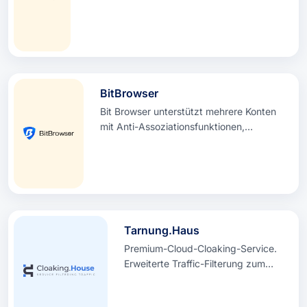
für E-Commerce, Social-Media-Marketing
und Werbemarketing. Sicherer und
zuverlässiger Online-Kundendienst rund um
die Uhr. Registrieren Sie sich und erhalten
Sie 2 kostenlose Profile + 100 Minuten
CloudPhone-Zeit.
BitBrowser
Bit Browser unterstützt mehrere Konten
mit Anti-Assoziationsfunktionen,
einschließlich TK/FB/X/INS... Multi-
Account-Verwaltung,
Fenstersynchronisierung + RPA + API und
10 kostenlose Umgebungen dauerhaft.
Tarnung.Haus
Premium-Cloud-Cloaking-Service.
Erweiterte Traffic-Filterung zum
Schutz Ihrer Werbekampagnen vor
Bots und Moderatoren.