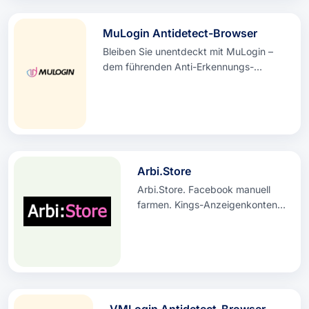
selbst sowie eine einfache Einrichtung und
eine minimalistische Benutzeroberfläche.
MuLogin Antidetect-Browser
Bleiben Sie unentdeckt mit MuLogin –
dem führenden Anti-Erkennungs-
Browser mit echter Geräte-
Fingerabdruck-Emulation und Anti-
Tracking-Technologie. Testen Sie
MuLogin noch heute KOSTENLOS!
Arbi.Store
Arbi.Store. Facebook manuell
farmen. Kings-Anzeigenkonten
und -Produkte für Affiliate-
Vermarkter.
VMLogin Antidetect-Browser