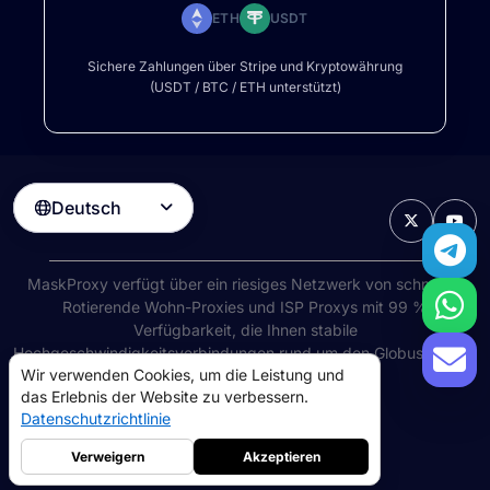
ETH
USDT
Sichere Zahlungen über Stripe und Kryptowährung
(USDT / BTC / ETH unterstützt)
Deutsch

MaskProxy verfügt über ein riesiges Netzwerk von schnellen
Rotierende Wohn-Proxies
und ISP Proxys mit 99 %
Verfügbarkeit, die Ihnen stabile
Hochgeschwindigkeitsverbindungen rund um den Globus bieten.
Wir verwenden Cookies, um die Leistung und
©
2026
AIWAY LIMITED. Alle Rechte vorbehalten.
das Erlebnis der Website zu verbessern.
Nutzungsbedingungen
Datenschutzrichtlinie
Datenschutzrichtlinie
Rückerstattungsrichtlinie
Cookie-Richtlinie
Verweigern
Akzeptieren