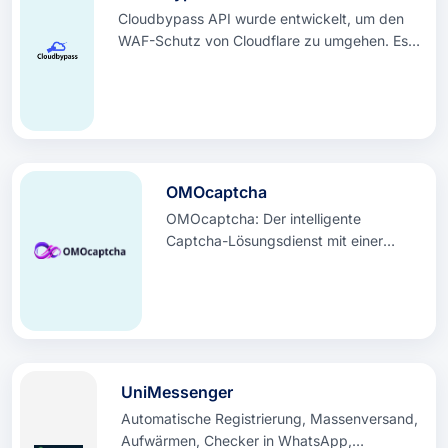
digitalen Präsenz unterstützen.
Cloudbypass API wurde entwickelt, um den
WAF-Schutz von Cloudflare zu umgehen. Es
unterstützt das Umgehen von JavaScript-
Herausforderungen, Turnstile, Kasada und
Incapsula. Darüber hinaus können Sie
benutzerdefinierte Browser-Fingerabdrücke
und Geräteattribute konfigurieren,
einschließlich Referrer-Headern,
OMOcaptcha
Benutzeragenten und Headless-Browser-
Erkennung.
OMOcaptcha: Der intelligente
Captcha-Lösungsdienst mit einer
Erfolgsquote von 99 %, entwickelt für
effiziente Bot-Automatisierung und
Daten-Scraping
UniMessenger
Automatische Registrierung, Massenversand,
Aufwärmen, Checker in WhatsApp,